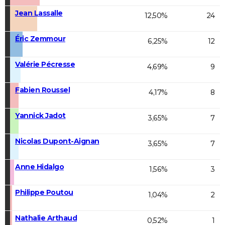
Jean Lassalle
12,50%
24
Éric Zemmour
6,25%
12
Valérie Pécresse
4,69%
9
Fabien Roussel
4,17%
8
Yannick Jadot
3,65%
7
Nicolas Dupont-Aignan
3,65%
7
Anne Hidalgo
1,56%
3
Philippe Poutou
1,04%
2
Nathalie Arthaud
0,52%
1