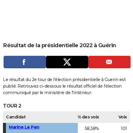
City break
Voyage de noces
Climat
Destinations
Voyage nature
Forum
+
PHOTO
GUIDES D'ACHAT
BONS PLANS
CARTE DE VOEUX
Résultat de la présidentielle 2022 à Guérin
Carte Bonne année
Carte Pâques
Carte de Noël
Carte Saint-Valentin
Carte d'anniversaire
DICTIONNAIRE
Biographies
Expressions
Dictionnaire
Citations
Proverbes
PROGRAMME TV
COPAINS D'AVANT
Le résultat du 2e tour de l'élection présidentielle à Guerin est
publié. Retrouvez ci-dessous le résultat officiel de l'élection
Se connecter
Collèges
Universités
Service militaire
S'inscrire
Lycées
Primaires
Entreprises
Avis de recherche
AVIS DE DÉCÈS
communiqué par le ministère de l'Intérieur.
FORUM
TOUR 2
Lifestyle
Sport
Television
Cinema
Bricolage
Culture
Auto
Voyage
Candidat
% des voix
Voix
Marine Le Pen
58,38%
101