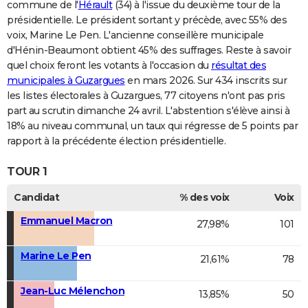
commune de l'
Hérault
(34) à l'issue du deuxième tour de la
présidentielle. Le président sortant y précède, avec 55% des
voix, Marine Le Pen. L'ancienne conseillère municipale
d'Hénin-Beaumont obtient 45% des suffrages. Reste à savoir
quel choix feront les votants à l'occasion du
résultat des
municipales à Guzargues
en mars 2026. Sur 434 inscrits sur
les listes électorales à Guzargues, 77 citoyens n'ont pas pris
part au scrutin dimanche 24 avril. L'abstention s'élève ainsi à
18% au niveau communal, un taux qui régresse de 5 points par
rapport à la précédente élection présidentielle.
TOUR 1
Candidat
% des voix
Voix
Emmanuel Macron
27,98%
101
Marine Le Pen
21,61%
78
Jean-Luc Mélenchon
13,85%
50