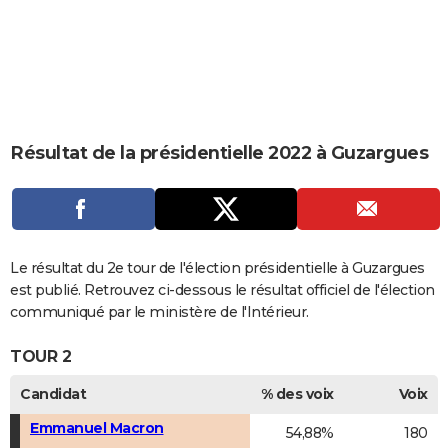
City break
Voyage de noces
Climat
Destinations
Voyage nature
Forum
+
PHOTO
GUIDES D'ACHAT
BONS PLANS
CARTE DE VOEUX
Résultat de la présidentielle 2022 à Guzargues
Carte Bonne année
Carte Pâques
Carte de Noël
Carte Saint-Valentin
Carte d'anniversaire
DICTIONNAIRE
Biographies
Expressions
Dictionnaire
Citations
Proverbes
PROGRAMME TV
COPAINS D'AVANT
Le résultat du 2e tour de l'élection présidentielle à Guzargues
est publié. Retrouvez ci-dessous le résultat officiel de l'élection
Se connecter
Collèges
Universités
Service militaire
S'inscrire
Lycées
Primaires
Entreprises
Avis de recherche
AVIS DE DÉCÈS
communiqué par le ministère de l'Intérieur.
FORUM
TOUR 2
Lifestyle
Sport
Television
Cinema
Bricolage
Culture
Auto
Voyage
Candidat
% des voix
Voix
Emmanuel Macron
54,88%
180