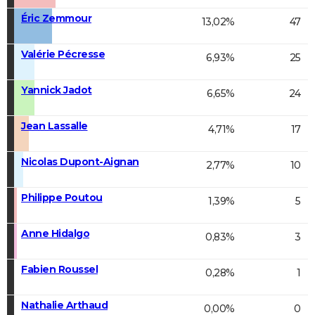
Éric Zemmour
13,02%
47
Valérie Pécresse
6,93%
25
Yannick Jadot
6,65%
24
Jean Lassalle
4,71%
17
Nicolas Dupont-Aignan
2,77%
10
Philippe Poutou
1,39%
5
Anne Hidalgo
0,83%
3
Fabien Roussel
0,28%
1
Nathalie Arthaud
0,00%
0