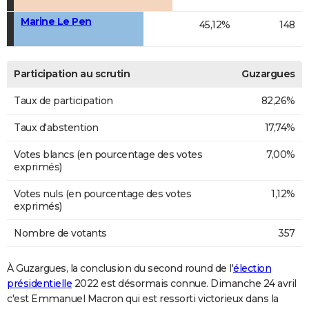
Marine Le Pen
45,12%
148
Participation au scrutin
Guzargues
Taux de participation
82,26%
Taux d'abstention
17,74%
Votes blancs (en pourcentage des votes
7,00%
exprimés)
Votes nuls (en pourcentage des votes
1,12%
exprimés)
Nombre de votants
357
À Guzargues, la conclusion du second round de l'
élection
présidentielle
2022 est désormais connue. Dimanche 24 avril
c'est Emmanuel Macron qui est ressorti victorieux dans la