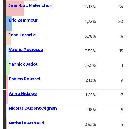
Jean-Luc Mélenchon
15,13%
64
Éric Zemmour
4,73%
20
Jean Lassalle
3,78%
16
Valérie Pécresse
3,55%
15
Yannick Jadot
2,60%
11
Fabien Roussel
2,13%
9
Anne Hidalgo
1,65%
7
Nicolas Dupont-Aignan
1,18%
5
Nathalie Arthaud
0,95%
4