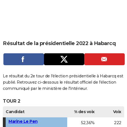
City break
Voyage de noces
Climat
Destinations
Voyage nature
Forum
+
PHOTO
GUIDES D'ACHAT
BONS PLANS
CARTE DE VOEUX
Résultat de la présidentielle 2022 à Habarcq
Carte Bonne année
Carte Pâques
Carte de Noël
Carte Saint-Valentin
Carte d'anniversaire
DICTIONNAIRE
Biographies
Expressions
Dictionnaire
Citations
Proverbes
PROGRAMME TV
COPAINS D'AVANT
Le résultat du 2e tour de l'élection présidentielle à Habarcq est
publié. Retrouvez ci-dessous le résultat officiel de l'élection
Se connecter
Collèges
Universités
Service militaire
S'inscrire
Lycées
Primaires
Entreprises
Avis de recherche
AVIS DE DÉCÈS
communiqué par le ministère de l'Intérieur.
FORUM
TOUR 2
Lifestyle
Sport
Television
Cinema
Bricolage
Culture
Auto
Voyage
Candidat
% des voix
Voix
Marine Le Pen
52,36%
222