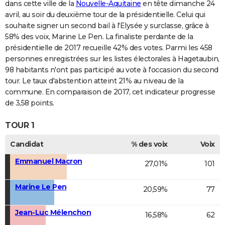
dans cette ville de la
Nouvelle-Aquitaine
en tête dimanche 24
avril, au soir du deuxième tour de la présidentielle. Celui qui
souhaite signer un second bail à l'Elysée y surclasse, grâce à
58% des voix, Marine Le Pen. La finaliste perdante de la
présidentielle de 2017 recueille 42% des votes. Parmi les 458
personnes enregistrées sur les listes électorales à Hagetaubin,
98 habitants n'ont pas participé au vote à l'occasion du second
tour. Le taux d'abstention atteint 21% au niveau de la
commune. En comparaison de 2017, cet indicateur progresse
de 3,58 points.
TOUR 1
Candidat
% des voix
Voix
Emmanuel Macron
27,01%
101
Marine Le Pen
20,59%
77
Jean-Luc Mélenchon
16,58%
62