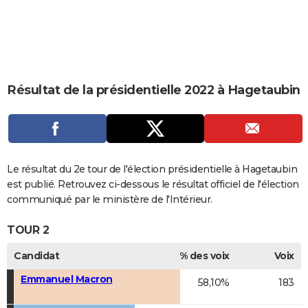
City break
Voyage de noces
Climat
Destinations
Voyage nature
Forum
+
PHOTO
GUIDES D'ACHAT
BONS PLANS
Résultat de la présidentielle 2022 à Hagetaubin
CARTE DE VOEUX
Carte Bonne année
Carte Pâques
Carte de Noël
Carte Saint-Valentin
Carte d'anniversaire
DICTIONNAIRE
Biographies
Expressions
Dictionnaire
Citations
Proverbes
PROGRAMME TV
Le résultat du 2e tour de l'élection présidentielle à Hagetaubin
COPAINS D'AVANT
est publié. Retrouvez ci-dessous le résultat officiel de l'élection
communiqué par le ministère de l'Intérieur.
Se connecter
Collèges
Universités
Service militaire
S'inscrire
Lycées
Primaires
Entreprises
Avis de recherche
AVIS DE DÉCÈS
TOUR 2
FORUM
Candidat
% des voix
Voix
Lifestyle
Sport
Television
Cinema
Bricolage
Culture
Auto
Voyage
Emmanuel Macron
58,10%
183