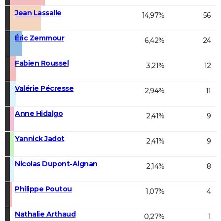
Jean Lassalle
14,97%
56
Éric Zemmour
6,42%
24
Fabien Roussel
3,21%
12
Valérie Pécresse
2,94%
11
Anne Hidalgo
2,41%
9
Yannick Jadot
2,41%
9
Nicolas Dupont-Aignan
2,14%
8
Philippe Poutou
1,07%
4
Nathalie Arthaud
0,27%
1