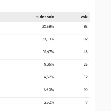
% des voix
Voix
30,58%
85
29,50%
82
15,47%
43
9,35%
26
4,32%
12
3,60%
10
2,52%
7