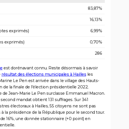
83,87%
16,13%
otes exprimés)
6,99%
es exprimés)
0,70%
286
le
est dorénavant connu. Reste désormais à savoir
e
résultat des élections municipales à Hailles
les
rine Le Pen est arrivée dans le village des Hauts-
 de la finale de l'élection présidentielle 2022,
fille de Jean-Marie Le Pen surclasse Emmanuel Macron.
n second mandat obtient 131 suffrages. Sur 341
tres électoraux à Hailles, 55 citoyens ne sont pas
 à la présidence de la République pour le second tour.
 de 16%, une donnée stationnaire (+0 point) en
ntielle.