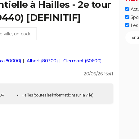
tielle à Hailles - 2e tour
Actu
0440) [DEFINITIF]
Spo
Les 
s (80000)
Albert (80300)
Clermont (60600)
20/06/26 15:41
OUR
Hailles
(toutes les informations sur la ville)