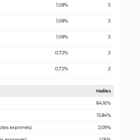
1,08%
3
1,08%
3
1,08%
3
0,72%
2
0,72%
2
Hailles
84,16%
15,84%
otes exprimés)
2,09%
es exprimés)
1,05%