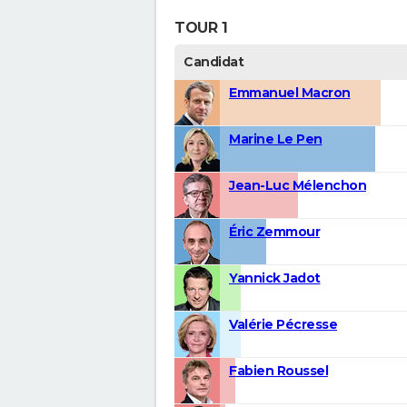
TOUR 1
Candidat
Emmanuel Macron
Marine Le Pen
Jean-Luc Mélenchon
Éric Zemmour
Yannick Jadot
Valérie Pécresse
Fabien Roussel