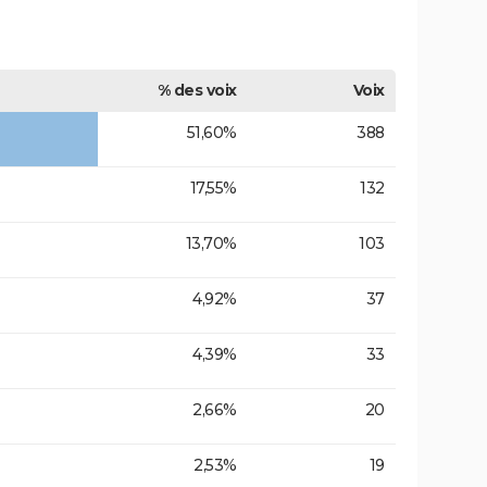
% des voix
Voix
51,60%
388
17,55%
132
13,70%
103
4,92%
37
4,39%
33
2,66%
20
2,53%
19