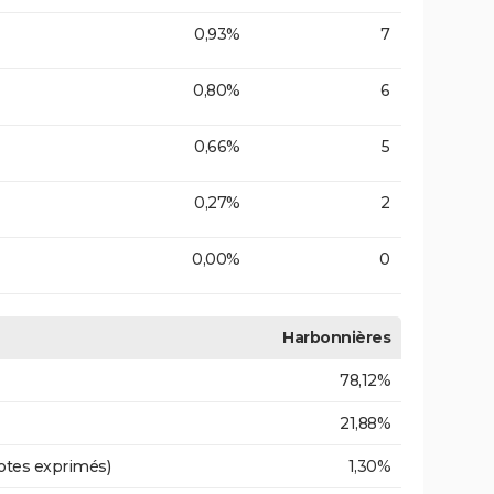
0,93%
7
0,80%
6
0,66%
5
0,27%
2
0,00%
0
Harbonnières
78,12%
21,88%
otes exprimés)
1,30%