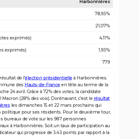
Harbonnières
78,93%
21,07%
otes exprimés)
4,11%
es exprimés)
1,93%
779
ésultat de l'
élection présidentielle
à Harbonnières.
commune des
Hauts-de-France
en tête au terme de la
nche 24 avril. Grâce à 72% des votes, la candidate
Macron (28% des voix). Dorénavant, c'est le
résultat
ières
les dimanches 15 et 22 mars prochains qui
politique pour ses résidents. Pour le deuxième tour,
es bureaux de vote sur les 987 personnes
raux à Harbonnières. Soit un taux de participation au
ateur qui progresse de 3.43 points par rapport à la