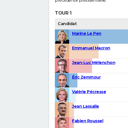
précédente présidentielle.
TOUR 1
Candidat
Marine Le Pen
Emmanuel Macron
Jean-Luc Mélenchon
Éric Zemmour
Valérie Pécresse
Jean Lassalle
Fabien Roussel