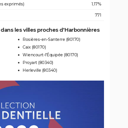
es exprimés)
1,17%
771
e dans les villes proches d'Harbonnières
Rosières-en-Santerre (80170)
Caix (80170)
Wiencourt-l'Équipée (80170)
Proyart (80340)
Herleville (80340)