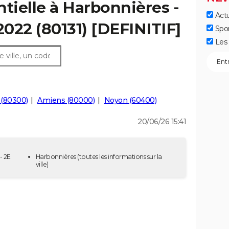
ntielle à Harbonnières -
Actu
2022 (80131) [DEFINITIF]
Spo
Les 
 (80300)
Amiens (80000)
Noyon (60400)
20/06/26 15:41
- 2E
Harbonnières
(toutes les informations sur la
ville)