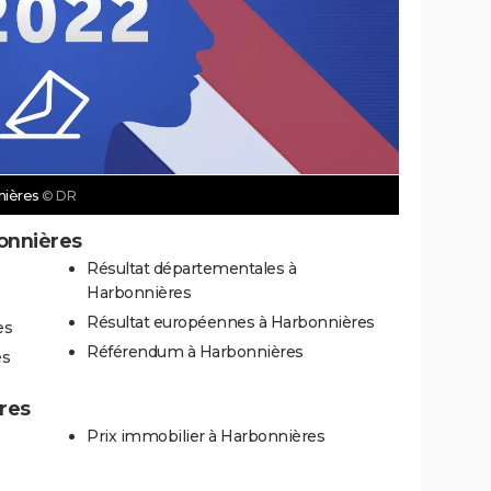
nnières
© DR
onnières
Résultat départementales à
Harbonnières
Résultat européennes à Harbonnières
es
Référendum à Harbonnières
es
ères
Prix immobilier à Harbonnières