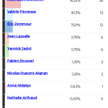
16,25%
26
Valérie Pécresse
8,13%
13
Éric Zemmour
7,50%
12
Jean Lassalle
3,75%
6
Yannick Jadot
3,75%
6
Fabien Roussel
1,25%
2
Nicolas Dupont-Aignan
1,25%
2
Anne Hidalgo
0,63%
1
Nathalie Arthaud
0,00%
0