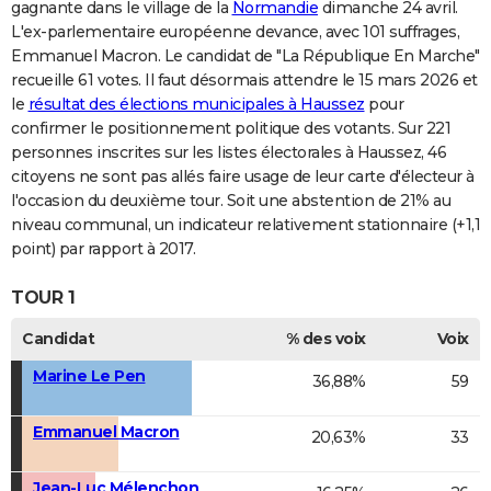
gagnante dans le village de la
Normandie
dimanche 24 avril.
L'ex-parlementaire européenne devance, avec 101 suffrages,
Emmanuel Macron. Le candidat de "La République En Marche"
recueille 61 votes. Il faut désormais attendre le 15 mars 2026 et
le
résultat des élections municipales à Haussez
pour
confirmer le positionnement politique des votants. Sur 221
personnes inscrites sur les listes électorales à Haussez, 46
citoyens ne sont pas allés faire usage de leur carte d'électeur à
l'occasion du deuxième tour. Soit une abstention de 21% au
niveau communal, un indicateur relativement stationnaire (+1,1
point) par rapport à 2017.
TOUR 1
Candidat
% des voix
Voix
Marine Le Pen
36,88%
59
Emmanuel Macron
20,63%
33
Jean-Luc Mélenchon