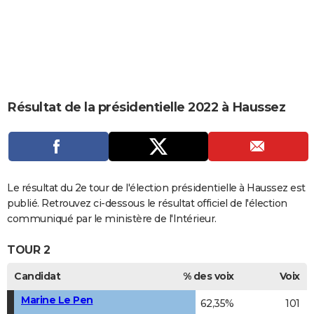
City break
Voyage de noces
Climat
Destinations
Voyage nature
Forum
+
PHOTO
GUIDES D'ACHAT
BONS PLANS
CARTE DE VOEUX
Résultat de la présidentielle 2022 à Haussez
Carte Bonne année
Carte Pâques
Carte de Noël
Carte Saint-Valentin
Carte d'anniversaire
DICTIONNAIRE
Biographies
Expressions
Dictionnaire
Citations
Proverbes
PROGRAMME TV
COPAINS D'AVANT
Le résultat du 2e tour de l'élection présidentielle à Haussez est
publié. Retrouvez ci-dessous le résultat officiel de l'élection
Se connecter
Collèges
Universités
Service militaire
S'inscrire
Lycées
Primaires
Entreprises
Avis de recherche
AVIS DE DÉCÈS
communiqué par le ministère de l'Intérieur.
FORUM
TOUR 2
Lifestyle
Sport
Television
Cinema
Bricolage
Culture
Auto
Voyage
Candidat
% des voix
Voix
Marine Le Pen
62,35%
101