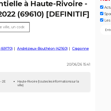
tielle à Haute-Rivoire -
Actu
2022 (69610) [DEFINITIF]
Spo
Les 
 (69170)
Andrézieux-Bouthéon (42160)
Craponne
20/06/26 15:41
- 2E
Haute-Rivoire
(toutes les informations sur la
ville)