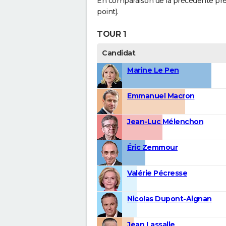
En comparaison de la précédente présid
point).
TOUR 1
Candidat
Marine Le Pen
Emmanuel Macron
Jean-Luc Mélenchon
Éric Zemmour
Valérie Pécresse
Nicolas Dupont-Aignan
Jean Lassalle