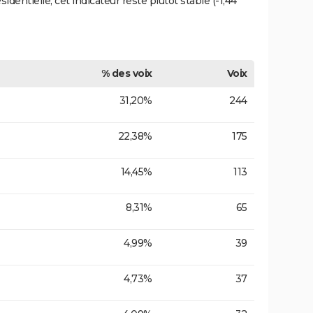
entielle, cet indicateur reste plutôt stable (-1,44
% des voix
Voix
31,20%
244
22,38%
175
14,45%
113
8,31%
65
4,99%
39
4,73%
37