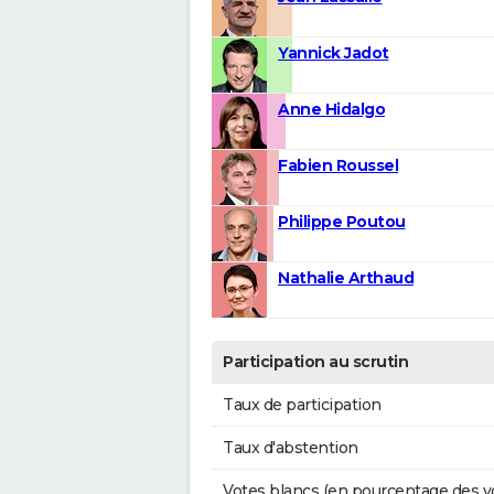
Yannick Jadot
Anne Hidalgo
Fabien Roussel
Philippe Poutou
Nathalie Arthaud
Participation au scrutin
Taux de participation
Taux d'abstention
Votes blancs (en pourcentage des v