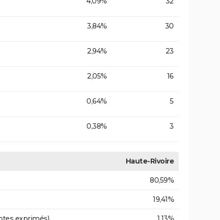
4,09%
32
3,84%
30
2,94%
23
2,05%
16
0,64%
5
0,38%
3
Haute-Rivoire
80,59%
19,41%
otes exprimés)
1,13%