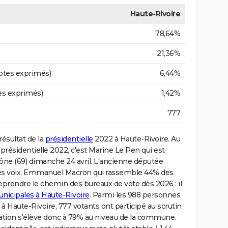
Haute-Rivoire
78,64%
21,36%
otes exprimés)
6,44%
es exprimés)
1,42%
777
résultat de la
présidentielle
2022 à Haute-Rivoire. Au
présidentielle 2022, c'est Marine Le Pen qui est
hône (69) dimanche 24 avril. L'ancienne députée
des voix, Emmanuel Macron qui rassemble 44% des
eprendre le chemin des bureaux de vote dès 2026 : il
unicipales à Haute-Rivoire
. Parmi les 988 personnes
x à Haute-Rivoire, 777 votants ont participé au scrutin
pation s'élève donc à 79% au niveau de la commune.