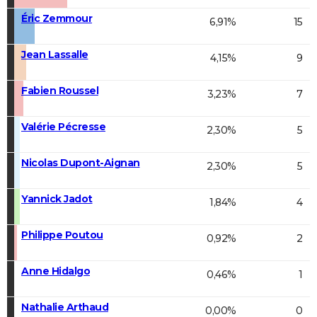
Éric Zemmour
6,91%
15
Jean Lassalle
4,15%
9
Fabien Roussel
3,23%
7
Valérie Pécresse
2,30%
5
Nicolas Dupont-Aignan
2,30%
5
Yannick Jadot
1,84%
4
Philippe Poutou
0,92%
2
Anne Hidalgo
0,46%
1
Nathalie Arthaud
0,00%
0