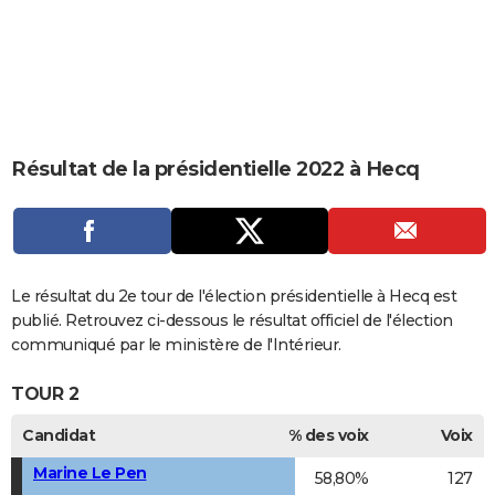
City break
Voyage de noces
Climat
Destinations
Voyage nature
Forum
+
PHOTO
GUIDES D'ACHAT
BONS PLANS
CARTE DE VOEUX
Résultat de la présidentielle 2022 à Hecq
Carte Bonne année
Carte Pâques
Carte de Noël
Carte Saint-Valentin
Carte d'anniversaire
DICTIONNAIRE
Biographies
Expressions
Dictionnaire
Citations
Proverbes
PROGRAMME TV
COPAINS D'AVANT
Le résultat du 2e tour de l'élection présidentielle à Hecq est
publié. Retrouvez ci-dessous le résultat officiel de l'élection
Se connecter
Collèges
Universités
Service militaire
S'inscrire
Lycées
Primaires
Entreprises
Avis de recherche
AVIS DE DÉCÈS
communiqué par le ministère de l'Intérieur.
FORUM
TOUR 2
Lifestyle
Sport
Television
Cinema
Bricolage
Culture
Auto
Voyage
Candidat
% des voix
Voix
Marine Le Pen
58,80%
127