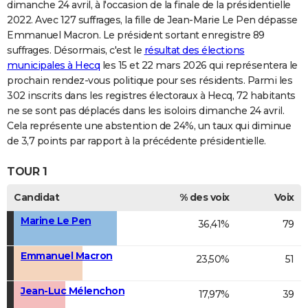
dimanche 24 avril, à l'occasion de la finale de la présidentielle
2022. Avec 127 suffrages, la fille de Jean-Marie Le Pen dépasse
Emmanuel Macron. Le président sortant enregistre 89
suffrages. Désormais, c'est le
résultat des élections
municipales à Hecq
les 15 et 22 mars 2026 qui représentera le
prochain rendez-vous politique pour ses résidents. Parmi les
302 inscrits dans les registres électoraux à Hecq, 72 habitants
ne se sont pas déplacés dans les isoloirs dimanche 24 avril.
Cela représente une abstention de 24%, un taux qui diminue
de 3,7 points par rapport à la précédente présidentielle.
TOUR 1
Candidat
% des voix
Voix
Marine Le Pen
36,41%
79
Emmanuel Macron
23,50%
51
Jean-Luc Mélenchon
17,97%
39