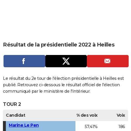
City break
Voyage de noces
Climat
Destinations
Voyage nature
Forum
+
PHOTO
GUIDES D'ACHAT
BONS PLANS
CARTE DE VOEUX
Résultat de la présidentielle 2022 à Heilles
Carte Bonne année
Carte Pâques
Carte de Noël
Carte Saint-Valentin
Carte d'anniversaire
DICTIONNAIRE
Biographies
Expressions
Dictionnaire
Citations
Proverbes
PROGRAMME TV
COPAINS D'AVANT
Le résultat du 2e tour de l'élection présidentielle à Heilles est
publié. Retrouvez ci-dessous le résultat officiel de l'élection
Se connecter
Collèges
Universités
Service militaire
S'inscrire
Lycées
Primaires
Entreprises
Avis de recherche
AVIS DE DÉCÈS
communiqué par le ministère de l'Intérieur.
FORUM
TOUR 2
Lifestyle
Sport
Television
Cinema
Bricolage
Culture
Auto
Voyage
Candidat
% des voix
Voix
Marine Le Pen
57,41%
186