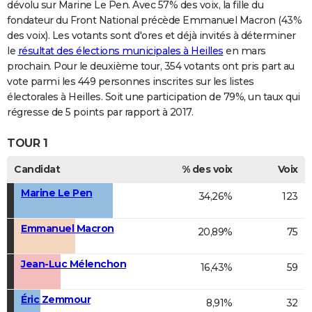
dévolu sur Marine Le Pen. Avec 57% des voix, la fille du
fondateur du Front National précède Emmanuel Macron (43%
des voix). Les votants sont d'ores et déjà invités à déterminer
le
résultat des élections municipales à Heilles
en mars
prochain. Pour le deuxième tour, 354 votants ont pris part au
vote parmi les 449 personnes inscrites sur les listes
électorales à Heilles. Soit une participation de 79%, un taux qui
régresse de 5 points par rapport à 2017.
TOUR 1
Candidat
% des voix
Voix
Marine Le Pen
34,26%
123
Emmanuel Macron
20,89%
75
Jean-Luc Mélenchon
16,43%
59
Éric Zemmour
8,91%
32