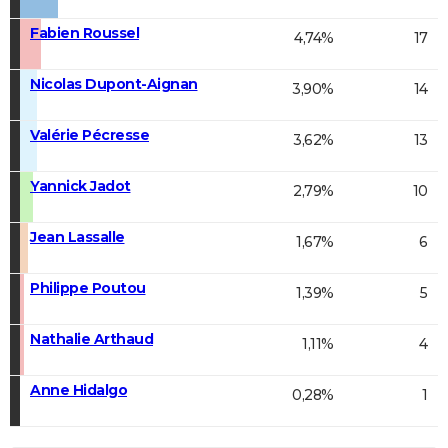
Fabien Roussel
4,74%
17
Nicolas Dupont-Aignan
3,90%
14
Valérie Pécresse
3,62%
13
Yannick Jadot
2,79%
10
Jean Lassalle
1,67%
6
Philippe Poutou
1,39%
5
Nathalie Arthaud
1,11%
4
Anne Hidalgo
0,28%
1