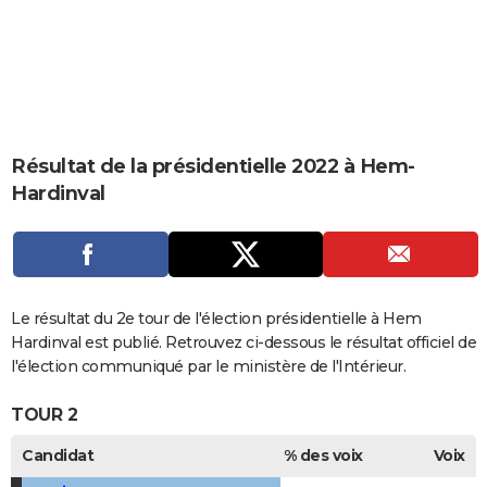
City break
Voyage de noces
Climat
Destinations
Voyage nature
Forum
+
PHOTO
GUIDES D'ACHAT
BONS PLANS
CARTE DE VOEUX
Résultat de la présidentielle 2022 à Hem-
Hardinval
Carte Bonne année
Carte Pâques
Carte de Noël
Carte Saint-Valentin
Carte d'anniversaire
DICTIONNAIRE
Biographies
Expressions
Dictionnaire
Citations
Proverbes
PROGRAMME TV
COPAINS D'AVANT
Le résultat du 2e tour de l'élection présidentielle à Hem
Se connecter
Collèges
Universités
Service militaire
S'inscrire
Lycées
Primaires
Entreprises
Avis de recherche
AVIS DE DÉCÈS
Hardinval est publié. Retrouvez ci-dessous le résultat officiel de
l'élection communiqué par le ministère de l'Intérieur.
FORUM
TOUR 2
Lifestyle
Sport
Television
Cinema
Bricolage
Culture
Auto
Voyage
Candidat
% des voix
Voix