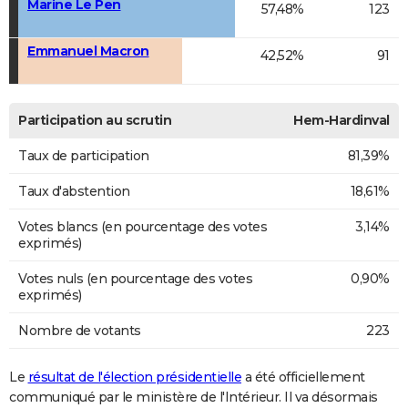
Marine Le Pen
57,48%
123
Emmanuel Macron
42,52%
91
Participation au scrutin
Hem-Hardinval
Taux de participation
81,39%
Taux d'abstention
18,61%
Votes blancs (en pourcentage des votes
3,14%
exprimés)
Votes nuls (en pourcentage des votes
0,90%
exprimés)
Nombre de votants
223
Le
résultat de l'élection présidentielle
a été officiellement
communiqué par le ministère de l'Intérieur. Il va désormais