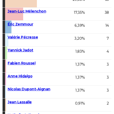
Jean-Luc Mélenchon
17,35%
38
Éric Zemmour
6,39%
14
Valérie Pécresse
3,20%
7
Yannick Jadot
1,83%
4
Fabien Roussel
1,37%
3
Anne Hidalgo
1,37%
3
Nicolas Dupont-Aignan
1,37%
3
Jean Lassalle
0,91%
2