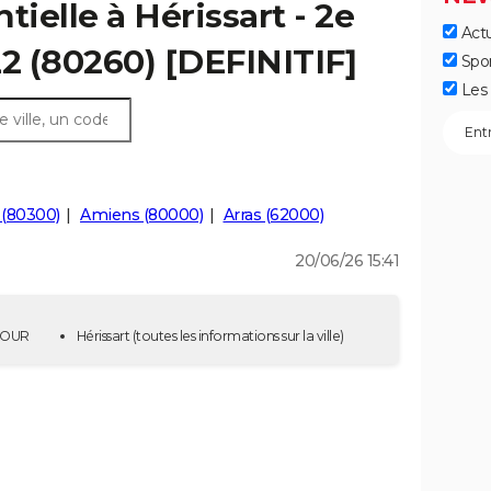
tielle à Hérissart - 2e
Actu
22 (80260) [DEFINITIF]
Spo
Les 
 (80300)
Amiens (80000)
Arras (62000)
20/06/26 15:41
 TOUR
Hérissart
(toutes les informations sur la ville)