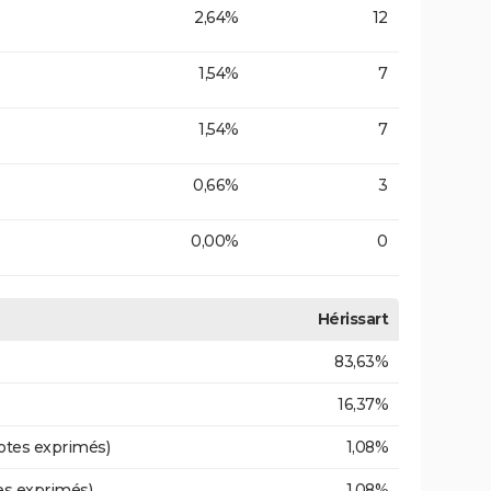
2,64%
12
1,54%
7
1,54%
7
0,66%
3
0,00%
0
Hérissart
83,63%
16,37%
otes exprimés)
1,08%
es exprimés)
1,08%