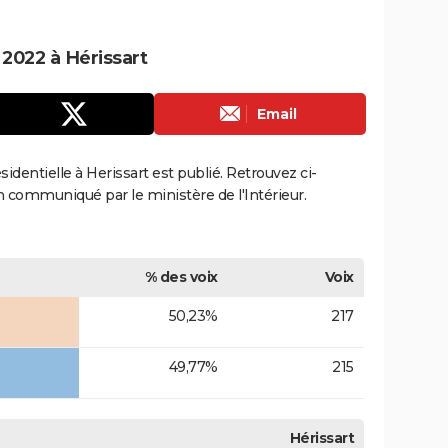
 2022 à Hérissart
Email
ésidentielle à Herissart est publié. Retrouvez ci-
ion communiqué par le ministère de l'Intérieur.
% des voix
Voix
50,23%
217
49,77%
215
Hérissart