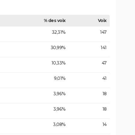
% des voix
Voix
32,31%
147
30,99%
141
10,33%
47
9,01%
41
3,96%
18
3,96%
18
3,08%
14