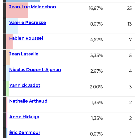
Jean-Luc Mélenchon
16,67%
25
Valérie Pécresse
8,67%
13
Fabien Roussel
4,67%
7
Jean Lassalle
3,33%
5
Nicolas Dupont-Aignan
2,67%
4
Yannick Jadot
2,00%
3
Nathalie Arthaud
1,33%
2
Anne Hidalgo
1,33%
2
Éric Zemmour
0,67%
1