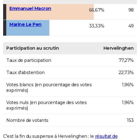
Emmanuel Macron
66,67%
98
Marine Le Pen
33,33%
49
Participation au scrutin
Hervelinghen
Taux de participation
77,27%
Taux d'abstention
22,73%
Votes blancs (en pourcentage des votes
1,96%
exprimés)
Votes nuls (en pourcentage des votes
1,96%
exprimés)
Nombre de votants
153
C'est la fin du suspense à Hervelinghen : le
résultat de