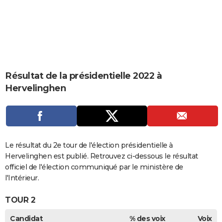
City break
Voyage de noces
Climat
Destinations
Voyage nature
Forum
+
PHOTO
GUIDES D'ACHAT
BONS PLANS
CARTE DE VOEUX
Résultat de la présidentielle 2022 à
Hervelinghen
Carte Bonne année
Carte Pâques
Carte de Noël
Carte Saint-Valentin
Carte d'anniversaire
DICTIONNAIRE
Biographies
Expressions
Dictionnaire
Citations
Proverbes
PROGRAMME TV
COPAINS D'AVANT
Le résultat du 2e tour de l'élection présidentielle à
Se connecter
Collèges
Universités
Service militaire
S'inscrire
Lycées
Primaires
Entreprises
Avis de recherche
AVIS DE DÉCÈS
Hervelinghen est publié. Retrouvez ci-dessous le résultat
officiel de l'élection communiqué par le ministère de
FORUM
l'Intérieur.
Lifestyle
Sport
Television
Cinema
Bricolage
Culture
Auto
Voyage
TOUR 2
Candidat
% des voix
Voix