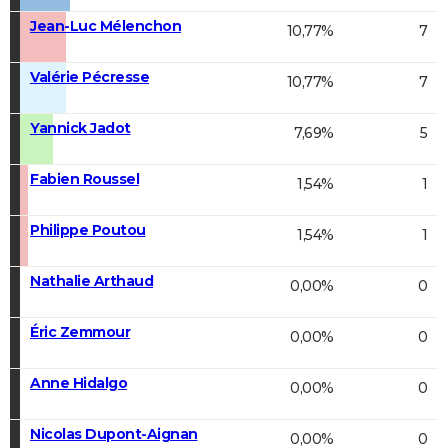
Jean-Luc Mélenchon
10,77%
7
Valérie Pécresse
10,77%
7
Yannick Jadot
7,69%
5
Fabien Roussel
1,54%
1
Philippe Poutou
1,54%
1
Nathalie Arthaud
0,00%
0
Éric Zemmour
0,00%
0
Anne Hidalgo
0,00%
0
Nicolas Dupont-Aignan
0,00%
0