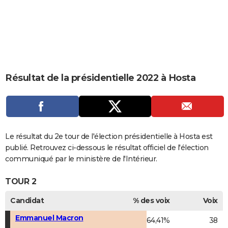
City break
Voyage de noces
Climat
Destinations
Voyage nature
Forum
+
PHOTO
GUIDES D'ACHAT
BONS PLANS
CARTE DE VOEUX
Résultat de la présidentielle 2022 à Hosta
Carte Bonne année
Carte Pâques
Carte de Noël
Carte Saint-Valentin
Carte d'anniversaire
DICTIONNAIRE
Biographies
Expressions
Dictionnaire
Citations
Proverbes
PROGRAMME TV
COPAINS D'AVANT
Le résultat du 2e tour de l'élection présidentielle à Hosta est
publié. Retrouvez ci-dessous le résultat officiel de l'élection
Se connecter
Collèges
Universités
Service militaire
S'inscrire
Lycées
Primaires
Entreprises
Avis de recherche
AVIS DE DÉCÈS
communiqué par le ministère de l'Intérieur.
FORUM
TOUR 2
Lifestyle
Sport
Television
Cinema
Bricolage
Culture
Auto
Voyage
Candidat
% des voix
Voix
Emmanuel Macron
64,41%
38