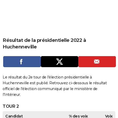
City break
Voyage de noces
Climat
Destinations
Voyage nature
Forum
+
PHOTO
GUIDES D'ACHAT
BONS PLANS
CARTE DE VOEUX
Résultat de la présidentielle 2022 à
Huchenneville
Carte Bonne année
Carte Pâques
Carte de Noël
Carte Saint-Valentin
Carte d'anniversaire
DICTIONNAIRE
Biographies
Expressions
Dictionnaire
Citations
Proverbes
PROGRAMME TV
COPAINS D'AVANT
Le résultat du 2e tour de l'élection présidentielle à
Se connecter
Collèges
Universités
Service militaire
S'inscrire
Lycées
Primaires
Entreprises
Avis de recherche
AVIS DE DÉCÈS
Huchenneville est publié. Retrouvez ci-dessous le résultat
officiel de l'élection communiqué par le ministère de
FORUM
l'Intérieur.
Lifestyle
Sport
Television
Cinema
Bricolage
Culture
Auto
Voyage
TOUR 2
Candidat
% des voix
Voix