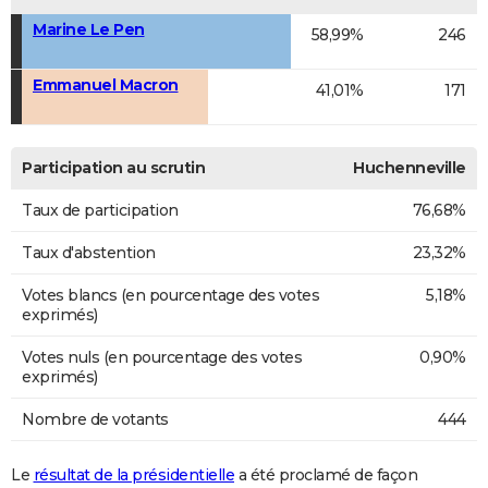
Marine Le Pen
58,99%
246
Emmanuel Macron
41,01%
171
Participation au scrutin
Huchenneville
Taux de participation
76,68%
Taux d'abstention
23,32%
Votes blancs (en pourcentage des votes
5,18%
exprimés)
Votes nuls (en pourcentage des votes
0,90%
exprimés)
Nombre de votants
444
Le
résultat de la présidentielle
a été proclamé de façon