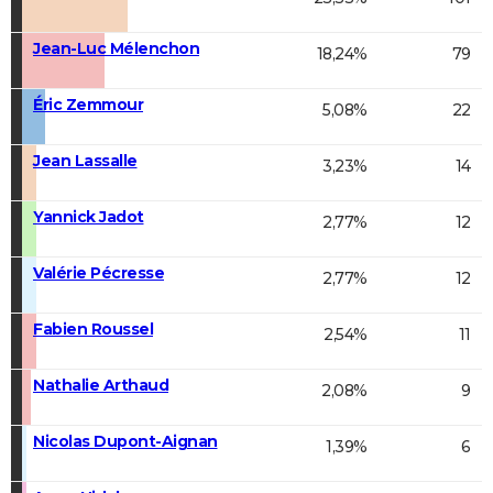
Jean-Luc Mélenchon
18,24%
79
Éric Zemmour
5,08%
22
Jean Lassalle
3,23%
14
Yannick Jadot
2,77%
12
Valérie Pécresse
2,77%
12
Fabien Roussel
2,54%
11
Nathalie Arthaud
2,08%
9
Nicolas Dupont-Aignan
1,39%
6