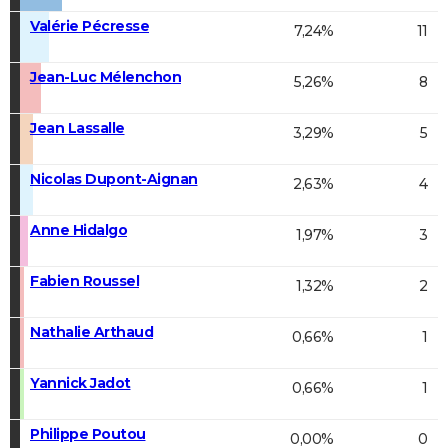
Valérie Pécresse
7,24%
11
Jean-Luc Mélenchon
5,26%
8
Jean Lassalle
3,29%
5
Nicolas Dupont-Aignan
2,63%
4
Anne Hidalgo
1,97%
3
Fabien Roussel
1,32%
2
Nathalie Arthaud
0,66%
1
Yannick Jadot
0,66%
1
Philippe Poutou
0,00%
0