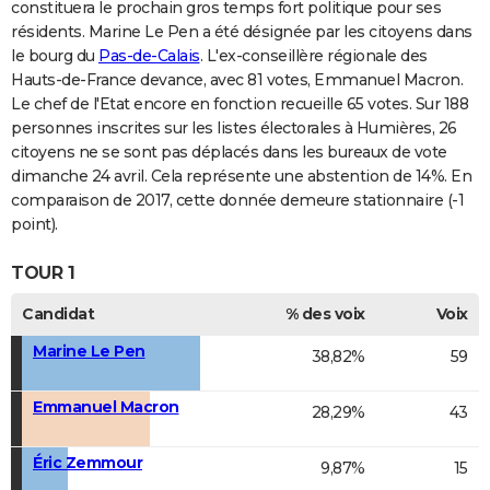
constituera le prochain gros temps fort politique pour ses
résidents. Marine Le Pen a été désignée par les citoyens dans
le bourg du
Pas-de-Calais
. L'ex-conseillère régionale des
Hauts-de-France devance, avec 81 votes, Emmanuel Macron.
Le chef de l'Etat encore en fonction recueille 65 votes. Sur 188
personnes inscrites sur les listes électorales à Humières, 26
citoyens ne se sont pas déplacés dans les bureaux de vote
dimanche 24 avril. Cela représente une abstention de 14%. En
comparaison de 2017, cette donnée demeure stationnaire (-1
point).
TOUR 1
Candidat
% des voix
Voix
Marine Le Pen
38,82%
59
Emmanuel Macron
28,29%
43
Éric Zemmour
9,87%
15