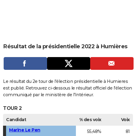
City break
Voyage de noces
Climat
Destinations
Voyage nature
Forum
+
PHOTO
GUIDES D'ACHAT
BONS PLANS
CARTE DE VOEUX
Résultat de la présidentielle 2022 à Humières
Carte Bonne année
Carte Pâques
Carte de Noël
Carte Saint-Valentin
Carte d'anniversaire
DICTIONNAIRE
Biographies
Expressions
Dictionnaire
Citations
Proverbes
PROGRAMME TV
COPAINS D'AVANT
Le résultat du 2e tour de l'élection présidentielle à Humieres
est publié. Retrouvez ci-dessous le résultat officiel de l'élection
Se connecter
Collèges
Universités
Service militaire
S'inscrire
Lycées
Primaires
Entreprises
Avis de recherche
AVIS DE DÉCÈS
communiqué par le ministère de l'Intérieur.
FORUM
TOUR 2
Lifestyle
Sport
Television
Cinema
Bricolage
Culture
Auto
Voyage
Candidat
% des voix
Voix
Marine Le Pen
55,48%
81