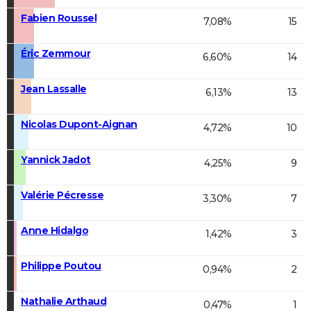
Fabien Roussel
7,08%
15
Éric Zemmour
6,60%
14
Jean Lassalle
6,13%
13
Nicolas Dupont-Aignan
4,72%
10
Yannick Jadot
4,25%
9
Valérie Pécresse
3,30%
7
Anne Hidalgo
1,42%
3
Philippe Poutou
0,94%
2
Nathalie Arthaud
0,47%
1