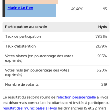
Marine Le Pen
49,48%
95
Participation au scrutin
Hyds
Taux de participation
78,21%
Taux d'abstention
21,79%
Votes blancs (en pourcentage des votes
9,13%
exprimés)
Votes nuls (en pourcentage des votes
3,20%
exprimés)
Nombre de votants
219
Le résultat du second round de l'
élection présidentielle
à Hyds
est désormais connu. Les habitants sont invités à participer au
résultat des municipales à Hyds
les dimanches 15 et 22 mars