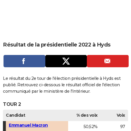
City break
Voyage de noces
Climat
Destinations
Voyage nature
Forum
+
PHOTO
GUIDES D'ACHAT
BONS PLANS
CARTE DE VOEUX
Résultat de la présidentielle 2022 à Hyds
Carte Bonne année
Carte Pâques
Carte de Noël
Carte Saint-Valentin
Carte d'anniversaire
DICTIONNAIRE
Biographies
Expressions
Dictionnaire
Citations
Proverbes
PROGRAMME TV
COPAINS D'AVANT
Le résultat du 2e tour de l'élection présidentielle à Hyds est
publié. Retrouvez ci-dessous le résultat officiel de l'élection
Se connecter
Collèges
Universités
Service militaire
S'inscrire
Lycées
Primaires
Entreprises
Avis de recherche
AVIS DE DÉCÈS
communiqué par le ministère de l'Intérieur.
FORUM
TOUR 2
Lifestyle
Sport
Television
Cinema
Bricolage
Culture
Auto
Voyage
Candidat
% des voix
Voix
Emmanuel Macron
50,52%
97