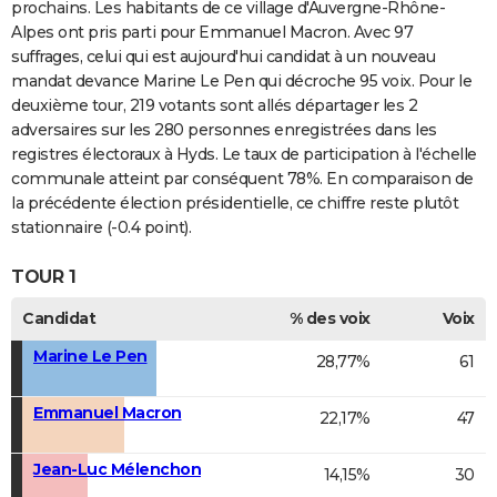
prochains. Les habitants de ce village d'Auvergne-Rhône-
Alpes ont pris parti pour Emmanuel Macron. Avec 97
suffrages, celui qui est aujourd'hui candidat à un nouveau
mandat devance Marine Le Pen qui décroche 95 voix. Pour le
deuxième tour, 219 votants sont allés départager les 2
adversaires sur les 280 personnes enregistrées dans les
registres électoraux à Hyds. Le taux de participation à l'échelle
communale atteint par conséquent 78%. En comparaison de
la précédente élection présidentielle, ce chiffre reste plutôt
stationnaire (-0.4 point).
TOUR 1
Candidat
% des voix
Voix
Marine Le Pen
28,77%
61
Emmanuel Macron
22,17%
47
Jean-Luc Mélenchon
14,15%
30