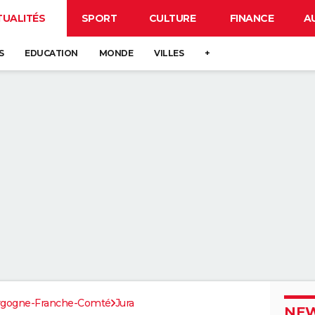
TUALITÉS
SPORT
CULTURE
FINANCE
A
S
EDUCATION
MONDE
VILLES
+
rgogne-Franche-Comté
Jura
NEW