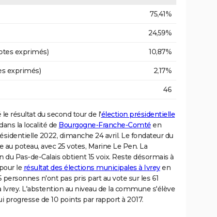
75,41%
24,59%
otes exprimés)
10,87%
es exprimés)
2,17%
46
le résultat du second tour de l'
élection présidentielle
ans la localité de
Bourgogne-Franche-Comté
en
 présidentielle 2022, dimanche 24 avril. Le fondateur du
e au poteau, avec 25 votes, Marine Le Pen. La
 du Pas-de-Calais obtient 15 voix. Reste désormais à
 pour le
résultat des élections municipales à Ivrey
en
 personnes n'ont pas pris part au vote sur les 61
 à Ivrey. L'abstention au niveau de la commune s'élève
 progresse de 10 points par rapport à 2017.