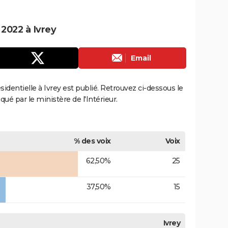
 2022 à Ivrey
Email
ésidentielle à Ivrey est publié. Retrouvez ci-dessous le
qué par le ministère de l'Intérieur.
% des voix
Voix
62,50%
25
37,50%
15
Ivrey