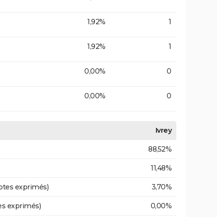
1,92%
1
1,92%
1
0,00%
0
0,00%
0
Ivrey
88,52%
11,48%
otes exprimés)
3,70%
es exprimés)
0,00%