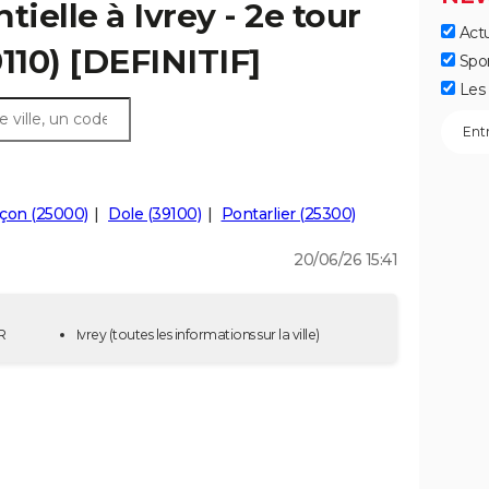
tielle à Ivrey - 2e tour
Actu
110) [DEFINITIF]
Spo
Les 
çon (25000)
Dole (39100)
Pontarlier (25300)
20/06/26 15:41
R
Ivrey
(toutes les informations sur la ville)