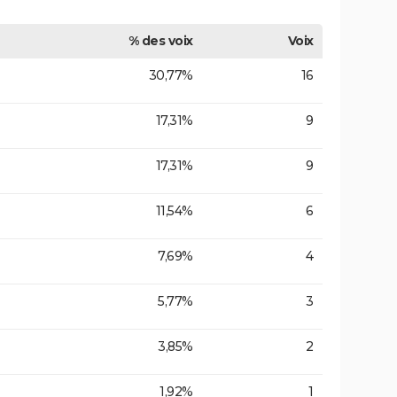
% des voix
Voix
30,77%
16
17,31%
9
17,31%
9
11,54%
6
7,69%
4
5,77%
3
3,85%
2
1,92%
1