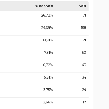
% des voix
Voix
26,72%
171
24,69%
158
18,91%
121
7,81%
50
6,72%
43
5,31%
34
3,75%
24
2,66%
17