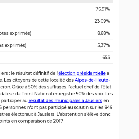
76,91%
23,09%
otes exprimés)
8,88%
es exprimés)
3,37%
653
rs : le résultat définitif de l'
élection présidentielle
a
 Les citoyens de cette localité des
Alpes-de-Haute-
. Grâce à 50% des suffrages, l'actuel chef de l'Etat
ndateur du Front National enregistre 50% des voix. Les
participer au
résultat des municipales à Jausiers
en
 personnes n'ont pas participé au scrutin sur les 849
tres électoraux à Jausiers. L'abstention s'élève donc
points en comparaison de 2017.