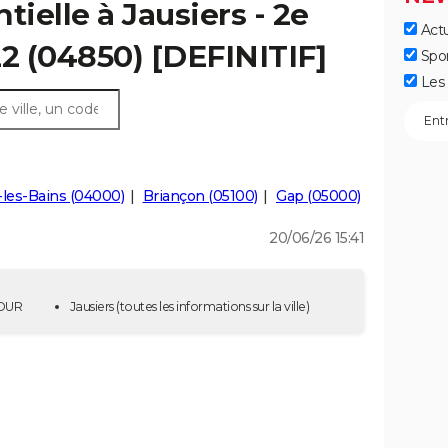
tielle à Jausiers - 2e
Actu
22 (04850) [DEFINITIF]
Spo
Les 
les-Bains (04000)
Briançon (05100)
Gap (05000)
20/06/26 15:41
TOUR
Jausiers
(toutes les informations sur la ville)