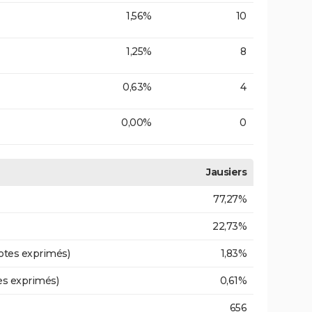
1,56%
10
1,25%
8
0,63%
4
0,00%
0
Jausiers
77,27%
22,73%
otes exprimés)
1,83%
es exprimés)
0,61%
656