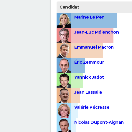
Candidat
Marine Le Pen
Jean-Luc Mélenchon
Emmanuel Macron
Éric Zemmour
Yannick Jadot
Jean Lassalle
Valérie Pécresse
Nicolas Dupont-Aignan