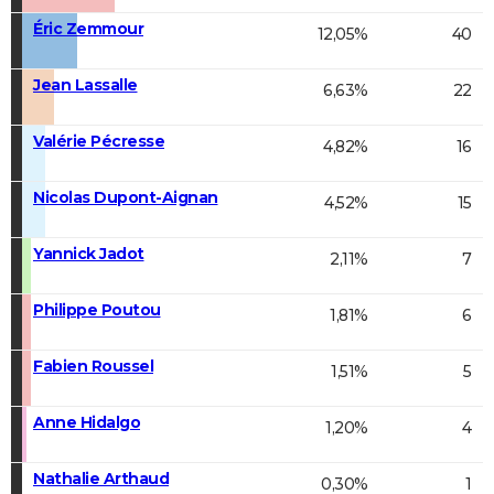
Éric Zemmour
12,05%
40
Jean Lassalle
6,63%
22
Valérie Pécresse
4,82%
16
Nicolas Dupont-Aignan
4,52%
15
Yannick Jadot
2,11%
7
Philippe Poutou
1,81%
6
Fabien Roussel
1,51%
5
Anne Hidalgo
1,20%
4
Nathalie Arthaud
0,30%
1