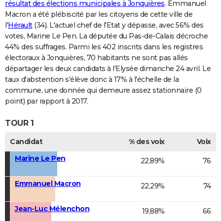
résultat des élections municipales à Jonquières
. Emmanuel
Macron a été plébiscité par les citoyens de cette ville de
l'
Hérault
(34). L'actuel chef de l'Etat y dépasse, avec 56% des
votes, Marine Le Pen. La députée du Pas-de-Calais décroche
44% des suffrages. Parmi les 402 inscrits dans les registres
électoraux à Jonquières, 70 habitants ne sont pas allés
départager les deux candidats à l'Elysée dimanche 24 avril. Le
taux d'abstention s'élève donc à 17% à l'échelle de la
commune, une donnée qui demeure assez stationnaire (0
point) par rapport à 2017.
TOUR 1
Candidat
% des voix
Voix
Marine Le Pen
22,89%
76
Emmanuel Macron
22,29%
74
Jean-Luc Mélenchon
19,88%
66