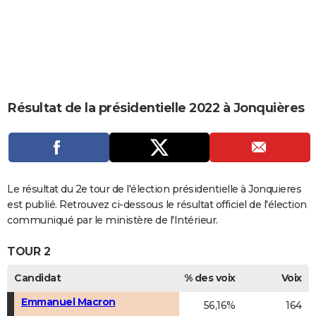
City break
Voyage de noces
Climat
Destinations
Voyage nature
Forum
+
PHOTO
GUIDES D'ACHAT
BONS PLANS
CARTE DE VOEUX
Résultat de la présidentielle 2022 à Jonquières
Carte Bonne année
Carte Pâques
Carte de Noël
Carte Saint-Valentin
Carte d'anniversaire
DICTIONNAIRE
Biographies
Expressions
Dictionnaire
Citations
Proverbes
PROGRAMME TV
COPAINS D'AVANT
Le résultat du 2e tour de l'élection présidentielle à Jonquieres
est publié. Retrouvez ci-dessous le résultat officiel de l'élection
Se connecter
Collèges
Universités
Service militaire
S'inscrire
Lycées
Primaires
Entreprises
Avis de recherche
AVIS DE DÉCÈS
communiqué par le ministère de l'Intérieur.
FORUM
TOUR 2
Lifestyle
Sport
Television
Cinema
Bricolage
Culture
Auto
Voyage
Candidat
% des voix
Voix
Emmanuel Macron
56,16%
164