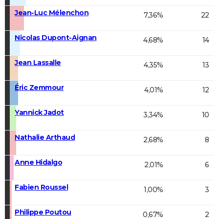
Jean-Luc Mélenchon
7,36%
22
Nicolas Dupont-Aignan
4,68%
14
Jean Lassalle
4,35%
13
Éric Zemmour
4,01%
12
Yannick Jadot
3,34%
10
Nathalie Arthaud
2,68%
8
Anne Hidalgo
2,01%
6
Fabien Roussel
1,00%
3
Philippe Poutou
0,67%
2