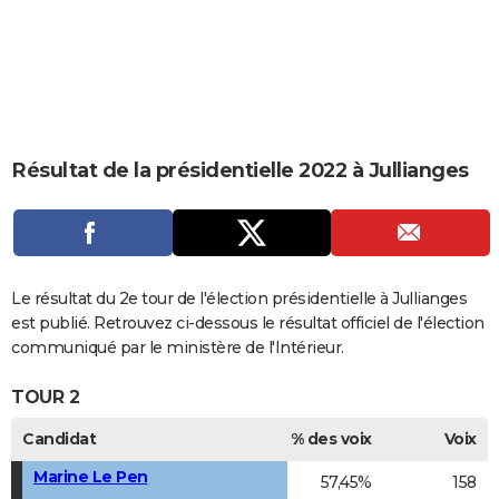
City break
Voyage de noces
Climat
Destinations
Voyage nature
Forum
+
PHOTO
GUIDES D'ACHAT
BONS PLANS
CARTE DE VOEUX
Résultat de la présidentielle 2022 à Jullianges
Carte Bonne année
Carte Pâques
Carte de Noël
Carte Saint-Valentin
Carte d'anniversaire
DICTIONNAIRE
Biographies
Expressions
Dictionnaire
Citations
Proverbes
PROGRAMME TV
COPAINS D'AVANT
Le résultat du 2e tour de l'élection présidentielle à Jullianges
est publié. Retrouvez ci-dessous le résultat officiel de l'élection
Se connecter
Collèges
Universités
Service militaire
S'inscrire
Lycées
Primaires
Entreprises
Avis de recherche
AVIS DE DÉCÈS
communiqué par le ministère de l'Intérieur.
FORUM
TOUR 2
Lifestyle
Sport
Television
Cinema
Bricolage
Culture
Auto
Voyage
Candidat
% des voix
Voix
Marine Le Pen
57,45%
158