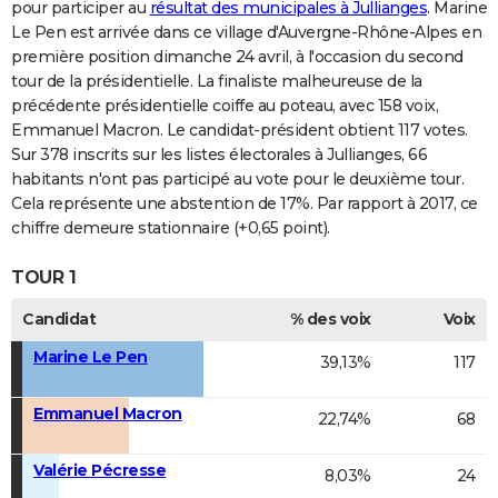
pour participer au
résultat des municipales à Jullianges
. Marine
Le Pen est arrivée dans ce village d'Auvergne-Rhône-Alpes en
première position dimanche 24 avril, à l'occasion du second
tour de la présidentielle. La finaliste malheureuse de la
précédente présidentielle coiffe au poteau, avec 158 voix,
Emmanuel Macron. Le candidat-président obtient 117 votes.
Sur 378 inscrits sur les listes électorales à Jullianges, 66
habitants n'ont pas participé au vote pour le deuxième tour.
Cela représente une abstention de 17%. Par rapport à 2017, ce
chiffre demeure stationnaire (+0,65 point).
TOUR 1
Candidat
% des voix
Voix
Marine Le Pen
39,13%
117
Emmanuel Macron
22,74%
68
Valérie Pécresse
8,03%
24