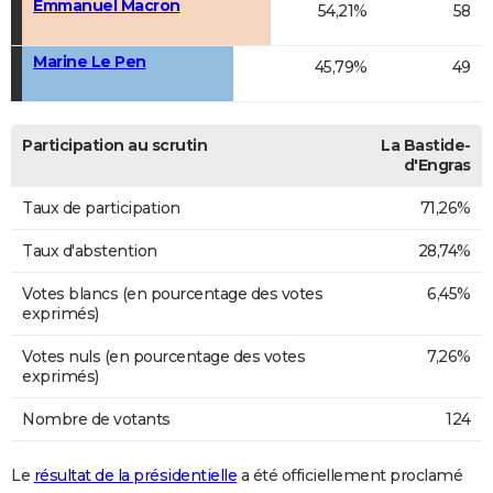
Emmanuel Macron
54,21%
58
Marine Le Pen
45,79%
49
Participation au scrutin
La Bastide-
d'Engras
Taux de participation
71,26%
Taux d'abstention
28,74%
Votes blancs (en pourcentage des votes
6,45%
exprimés)
Votes nuls (en pourcentage des votes
7,26%
exprimés)
Nombre de votants
124
Le
résultat de la présidentielle
a été officiellement proclamé