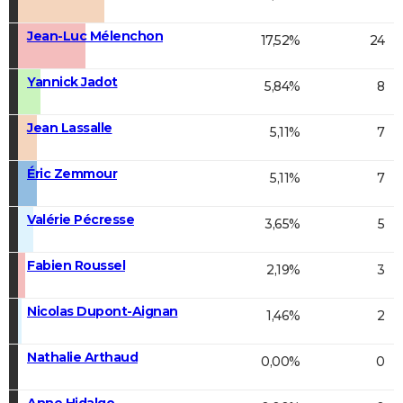
Jean-Luc Mélenchon
17,52%
24
Yannick Jadot
5,84%
8
Jean Lassalle
5,11%
7
Éric Zemmour
5,11%
7
Valérie Pécresse
3,65%
5
Fabien Roussel
2,19%
3
Nicolas Dupont-Aignan
1,46%
2
Nathalie Arthaud
0,00%
0
Anne Hidalgo