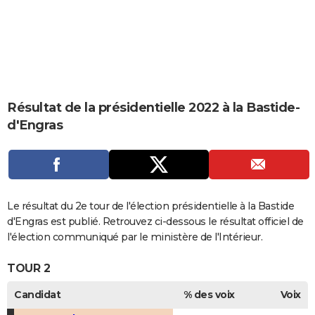
City break
Voyage de noces
Climat
Destinations
Voyage nature
Forum
+
PHOTO
GUIDES D'ACHAT
BONS PLANS
CARTE DE VOEUX
Résultat de la présidentielle 2022 à la Bastide-
d'Engras
Carte Bonne année
Carte Pâques
Carte de Noël
Carte Saint-Valentin
Carte d'anniversaire
DICTIONNAIRE
Biographies
Expressions
Dictionnaire
Citations
Proverbes
PROGRAMME TV
COPAINS D'AVANT
Le résultat du 2e tour de l'élection présidentielle à la Bastide
Se connecter
Collèges
Universités
Service militaire
S'inscrire
Lycées
Primaires
Entreprises
Avis de recherche
AVIS DE DÉCÈS
d'Engras est publié. Retrouvez ci-dessous le résultat officiel de
l'élection communiqué par le ministère de l'Intérieur.
FORUM
TOUR 2
Lifestyle
Sport
Television
Cinema
Bricolage
Culture
Auto
Voyage
Candidat
% des voix
Voix