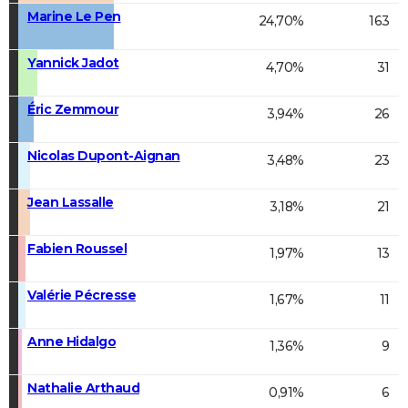
Marine Le Pen
24,70%
163
Yannick Jadot
4,70%
31
Éric Zemmour
3,94%
26
Nicolas Dupont-Aignan
3,48%
23
Jean Lassalle
3,18%
21
Fabien Roussel
1,97%
13
Valérie Pécresse
1,67%
11
Anne Hidalgo
1,36%
9
Nathalie Arthaud
0,91%
6