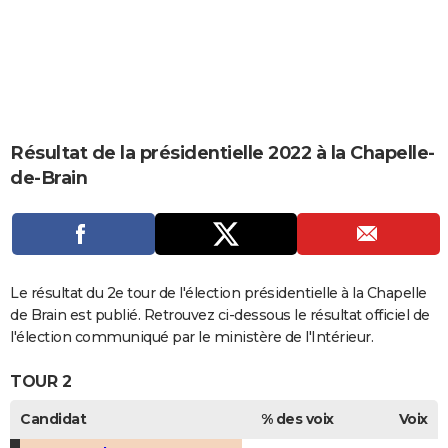
City break
Voyage de noces
Climat
Destinations
Voyage nature
Forum
+
PHOTO
GUIDES D'ACHAT
BONS PLANS
CARTE DE VOEUX
Résultat de la présidentielle 2022 à la Chapelle-
de-Brain
Carte Bonne année
Carte Pâques
Carte de Noël
Carte Saint-Valentin
Carte d'anniversaire
DICTIONNAIRE
Biographies
Expressions
Dictionnaire
Citations
Proverbes
PROGRAMME TV
COPAINS D'AVANT
Le résultat du 2e tour de l'élection présidentielle à la Chapelle
Se connecter
Collèges
Universités
Service militaire
S'inscrire
Lycées
Primaires
Entreprises
Avis de recherche
AVIS DE DÉCÈS
de Brain est publié. Retrouvez ci-dessous le résultat officiel de
l'élection communiqué par le ministère de l'Intérieur.
FORUM
TOUR 2
Lifestyle
Sport
Television
Cinema
Bricolage
Culture
Auto
Voyage
Candidat
% des voix
Voix