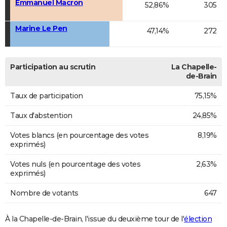
Emmanuel Macron
52,86%
305
Marine Le Pen
47,14%
272
Participation au scrutin
La Chapelle-
de-Brain
Taux de participation
75,15%
Taux d'abstention
24,85%
Votes blancs (en pourcentage des votes
8,19%
exprimés)
Votes nuls (en pourcentage des votes
2,63%
exprimés)
Nombre de votants
647
À la Chapelle-de-Brain, l'issue du deuxième tour de l'
élection