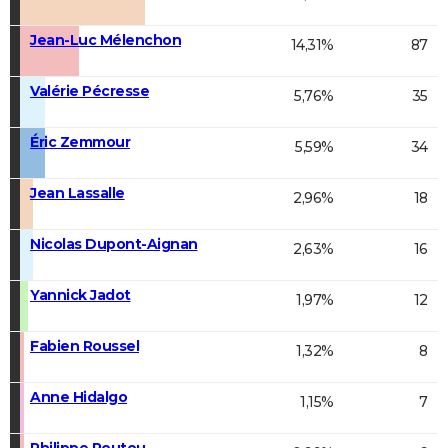
Jean-Luc Mélenchon
14,31%
87
Valérie Pécresse
5,76%
35
Éric Zemmour
5,59%
34
Jean Lassalle
2,96%
18
Nicolas Dupont-Aignan
2,63%
16
Yannick Jadot
1,97%
12
Fabien Roussel
1,32%
8
Anne Hidalgo
1,15%
7
Philippe Poutou