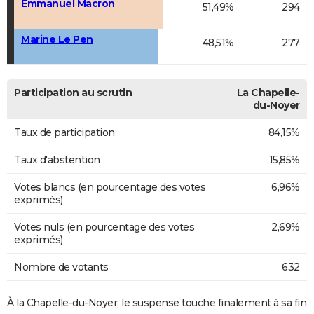
Emmanuel Macron
51,49%
294
Marine Le Pen
48,51%
277
Participation au scrutin
La Chapelle-
du-Noyer
Taux de participation
84,15%
Taux d'abstention
15,85%
Votes blancs (en pourcentage des votes
6,96%
exprimés)
Votes nuls (en pourcentage des votes
2,69%
exprimés)
Nombre de votants
632
À la Chapelle-du-Noyer, le suspense touche finalement à sa fin