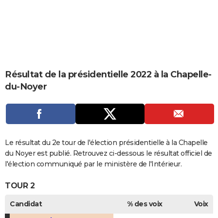
City break
Voyage de noces
Climat
Destinations
Voyage nature
Forum
+
PHOTO
GUIDES D'ACHAT
BONS PLANS
CARTE DE VOEUX
Résultat de la présidentielle 2022 à la Chapelle-
du-Noyer
Carte Bonne année
Carte Pâques
Carte de Noël
Carte Saint-Valentin
Carte d'anniversaire
DICTIONNAIRE
Biographies
Expressions
Dictionnaire
Citations
Proverbes
PROGRAMME TV
COPAINS D'AVANT
Le résultat du 2e tour de l'élection présidentielle à la Chapelle
Se connecter
Collèges
Universités
Service militaire
S'inscrire
Lycées
Primaires
Entreprises
Avis de recherche
AVIS DE DÉCÈS
du Noyer est publié. Retrouvez ci-dessous le résultat officiel de
l'élection communiqué par le ministère de l'Intérieur.
FORUM
TOUR 2
Lifestyle
Sport
Television
Cinema
Bricolage
Culture
Auto
Voyage
Candidat
% des voix
Voix