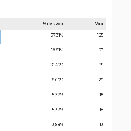
% des voix
Voix
37,31%
125
18,81%
63
10,45%
35
8,66%
29
5,37%
18
5,37%
18
3,88%
13