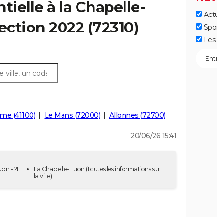
tielle à la Chapelle-
Actu
ection 2022 (72310)
Spo
Les 
me (41100)
Le Mans (72000)
Allonnes (72700)
20/06/26 15:41
uon - 2E
La Chapelle-Huon
(toutes les informations sur
la ville)