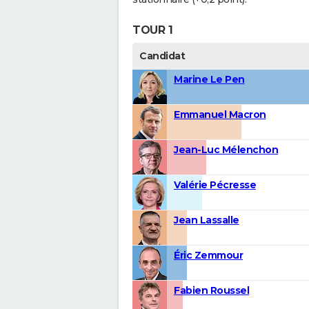
TOUR 1
Candidat
Marine Le Pen
Emmanuel Macron
Jean-Luc Mélenchon
Valérie Pécresse
Jean Lassalle
Éric Zemmour
Fabien Roussel