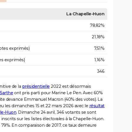
La Chapelle-Huon
78,82%
21,18%
otes exprimés)
7,51%
es exprimés)
1,16%
346
nitive de la
présidentielle
2022 est désormais
Sarthe
ont pris parti pour Marine Le Pen. Avec 60%
roite devance Emmanuel Macron (40% des votes). La
ieu les dimanches 15 et 22 mars 2026 avec le
résultat
lle-Huon
. Dimanche 24 avril, 346 votants se sont
inscrits sur les listes électorales à la Chapelle-Huon.
i à 79%. En comparaison de 2017, ce taux demeure