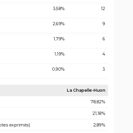
3,58%
12
2,69%
9
1,79%
6
1,19%
4
0,90%
3
La Chapelle-Huon
78,82%
21,18%
otes exprimés)
2,89%