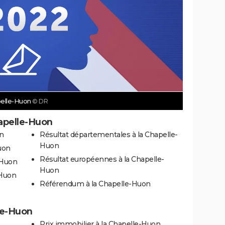
apelle-Huon
© DR
hapelle-Huon
n
Résultat départementales à la Chapelle-
Huon
uon
Résultat européennes à la Chapelle-
-Huon
Huon
-Huon
Référendum à la Chapelle-Huon
lle-Huon
Prix immobilier à la Chapelle-Huon