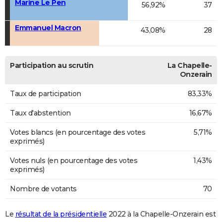
Marine Le Pen
56,92%
37
Emmanuel Macron
43,08%
28
Participation au scrutin
La Chapelle-
Onzerain
Taux de participation
83,33%
Taux d'abstention
16,67%
Votes blancs (en pourcentage des votes
5,71%
exprimés)
Votes nuls (en pourcentage des votes
1,43%
exprimés)
Nombre de votants
70
Le
résultat de la présidentielle
2022 à la Chapelle-Onzerain est