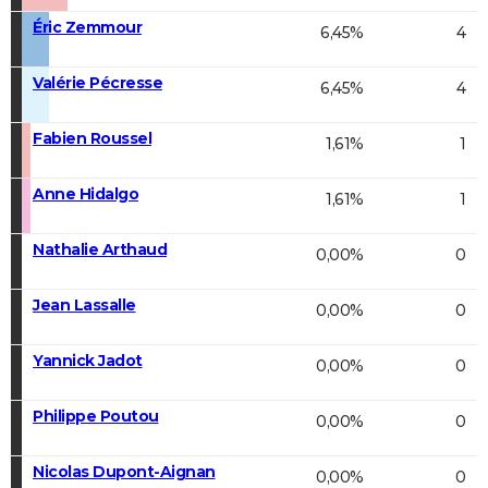
Éric Zemmour
6,45%
4
Valérie Pécresse
6,45%
4
Fabien Roussel
1,61%
1
Anne Hidalgo
1,61%
1
Nathalie Arthaud
0,00%
0
Jean Lassalle
0,00%
0
Yannick Jadot
0,00%
0
Philippe Poutou
0,00%
0
Nicolas Dupont-Aignan
0,00%
0