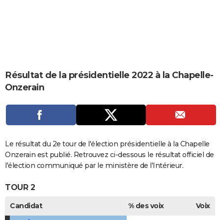
City break
Voyage de noces
Climat
Destinations
Voyage nature
Forum
+
PHOTO
GUIDES D'ACHAT
BONS PLANS
CARTE DE VOEUX
Résultat de la présidentielle 2022 à la Chapelle-
Onzerain
Carte Bonne année
Carte Pâques
Carte de Noël
Carte Saint-Valentin
Carte d'anniversaire
DICTIONNAIRE
Biographies
Expressions
Dictionnaire
Citations
Proverbes
PROGRAMME TV
COPAINS D'AVANT
Le résultat du 2e tour de l'élection présidentielle à la Chapelle
Se connecter
Collèges
Universités
Service militaire
S'inscrire
Lycées
Primaires
Entreprises
Avis de recherche
AVIS DE DÉCÈS
Onzerain est publié. Retrouvez ci-dessous le résultat officiel de
l'élection communiqué par le ministère de l'Intérieur.
FORUM
TOUR 2
Lifestyle
Sport
Television
Cinema
Bricolage
Culture
Auto
Voyage
Candidat
% des voix
Voix