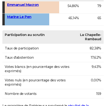
Emmanuel Macron
54,86%
79
Marine Le Pen
45,14%
65
Participation au scrutin
La Chapelle-
Rambaud
Taux de participation
82,38%
Taux d'abstention
17,62%
Votes blancs (en pourcentage des votes
9,43%
exprimés)
Votes nuls (en pourcentage des votes
0,00%
exprimés)
Nombre de votants
159
Le ministère de l'Intérieur a proclamé le
résultat de la