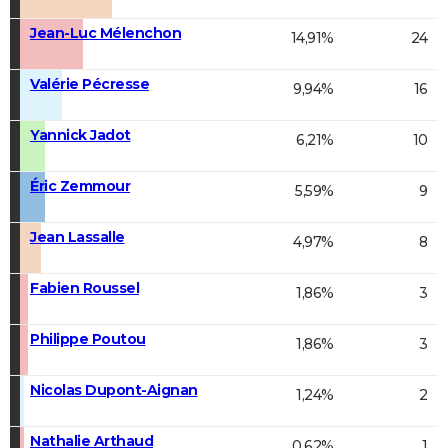
Jean-Luc Mélenchon
14,91%
24
Valérie Pécresse
9,94%
16
Yannick Jadot
6,21%
10
Éric Zemmour
5,59%
9
Jean Lassalle
4,97%
8
Fabien Roussel
1,86%
3
Philippe Poutou
1,86%
3
Nicolas Dupont-Aignan
1,24%
2
Nathalie Arthaud
0,62%
1