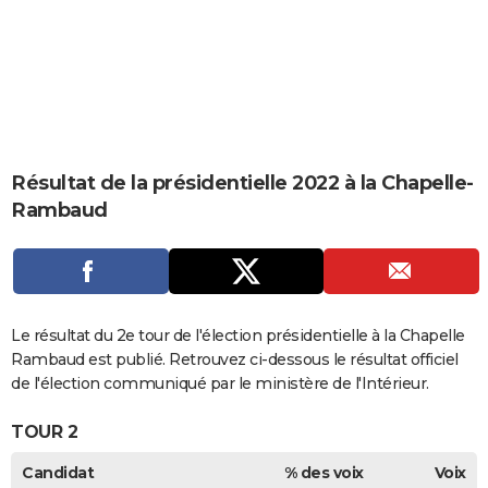
City break
Voyage de noces
Climat
Destinations
Voyage nature
Forum
+
PHOTO
GUIDES D'ACHAT
BONS PLANS
CARTE DE VOEUX
Résultat de la présidentielle 2022 à la Chapelle-
Carte Bonne année
Carte Pâques
Carte de Noël
Carte Saint-Valentin
Carte d'anniversaire
DICTIONNAIRE
Rambaud
Biographies
Expressions
Dictionnaire
Citations
Proverbes
PROGRAMME TV
COPAINS D'AVANT
Se connecter
Collèges
Universités
Service militaire
S'inscrire
Lycées
Primaires
Entreprises
Avis de recherche
Le résultat du 2e tour de l'élection présidentielle à la Chapelle
AVIS DE DÉCÈS
Rambaud est publié. Retrouvez ci-dessous le résultat officiel
FORUM
de l'élection communiqué par le ministère de l'Intérieur.
Lifestyle
Sport
Television
Cinema
Bricolage
Culture
Auto
Voyage
TOUR 2
Candidat
% des voix
Voix