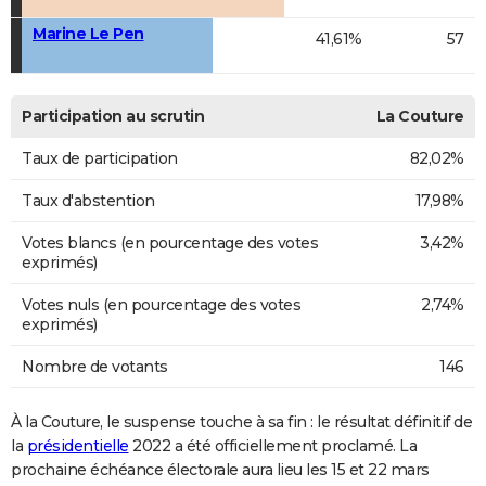
Marine Le Pen
41,61%
57
Participation au scrutin
La Couture
Taux de participation
82,02%
Taux d'abstention
17,98%
Votes blancs (en pourcentage des votes
3,42%
exprimés)
Votes nuls (en pourcentage des votes
2,74%
exprimés)
Nombre de votants
146
À la Couture, le suspense touche à sa fin : le résultat définitif de
la
présidentielle
2022 a été officiellement proclamé. La
prochaine échéance électorale aura lieu les 15 et 22 mars