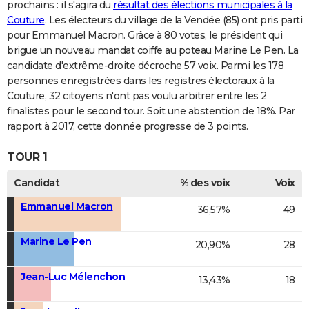
prochains : il s'agira du
résultat des élections municipales à la
Couture
. Les électeurs du village de la Vendée (85) ont pris parti
pour Emmanuel Macron. Grâce à 80 votes, le président qui
brigue un nouveau mandat coiffe au poteau Marine Le Pen. La
candidate d'extrême-droite décroche 57 voix. Parmi les 178
personnes enregistrées dans les registres électoraux à la
Couture, 32 citoyens n'ont pas voulu arbitrer entre les 2
finalistes pour le second tour. Soit une abstention de 18%. Par
rapport à 2017, cette donnée progresse de 3 points.
TOUR 1
Candidat
% des voix
Voix
Emmanuel Macron
36,57%
49
Marine Le Pen
20,90%
28
Jean-Luc Mélenchon
13,43%
18