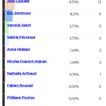
Jean Lassalle
9,70%
13
Éric Zemmour
8,21%
11
Yannick Jadot
3,73%
5
Valérie Pécresse
3,73%
5
Anne Hidalgo
1,49%
2
Nicolas Dupont-Aignan
1,49%
2
Nathalie Arthaud
0,75%
1
Fabien Roussel
0,00%
0
Philippe Poutou
0,00%
0