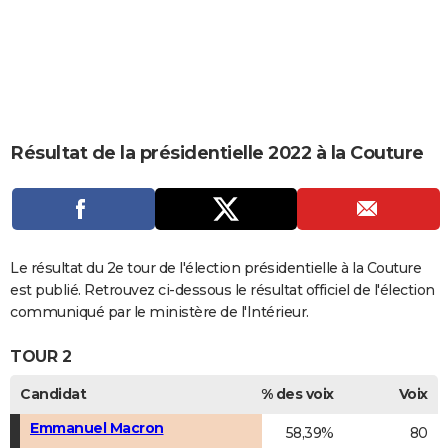
City break
Voyage de noces
Climat
Destinations
Voyage nature
Forum
+
PHOTO
GUIDES D'ACHAT
BONS PLANS
CARTE DE VOEUX
Résultat de la présidentielle 2022 à la Couture
Carte Bonne année
Carte Pâques
Carte de Noël
Carte Saint-Valentin
Carte d'anniversaire
DICTIONNAIRE
Biographies
Expressions
Dictionnaire
Citations
Proverbes
PROGRAMME TV
COPAINS D'AVANT
Le résultat du 2e tour de l'élection présidentielle à la Couture
est publié. Retrouvez ci-dessous le résultat officiel de l'élection
Se connecter
Collèges
Universités
Service militaire
S'inscrire
Lycées
Primaires
Entreprises
Avis de recherche
AVIS DE DÉCÈS
communiqué par le ministère de l'Intérieur.
FORUM
TOUR 2
Lifestyle
Sport
Television
Cinema
Bricolage
Culture
Auto
Voyage
Candidat
% des voix
Voix
Emmanuel Macron
58,39%
80