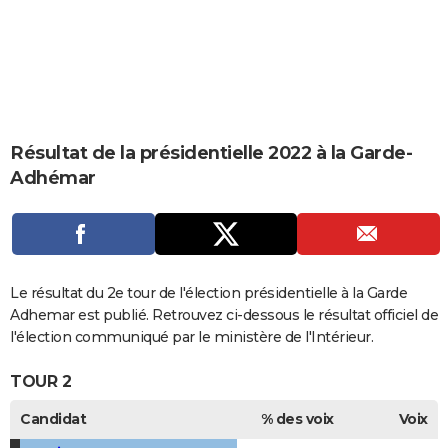
City break
Voyage de noces
Climat
Destinations
Voyage nature
Forum
+
PHOTO
GUIDES D'ACHAT
BONS PLANS
CARTE DE VOEUX
Résultat de la présidentielle 2022 à la Garde-
Adhémar
Carte Bonne année
Carte Pâques
Carte de Noël
Carte Saint-Valentin
Carte d'anniversaire
DICTIONNAIRE
Biographies
Expressions
Dictionnaire
Citations
Proverbes
PROGRAMME TV
COPAINS D'AVANT
Le résultat du 2e tour de l'élection présidentielle à la Garde
Se connecter
Collèges
Universités
Service militaire
S'inscrire
Lycées
Primaires
Entreprises
Avis de recherche
AVIS DE DÉCÈS
Adhemar est publié. Retrouvez ci-dessous le résultat officiel de
l'élection communiqué par le ministère de l'Intérieur.
FORUM
TOUR 2
Lifestyle
Sport
Television
Cinema
Bricolage
Culture
Auto
Voyage
Candidat
% des voix
Voix