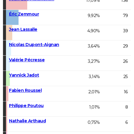
17,09%
136
Éric Zemmour
9,92%
79
Jean Lassalle
4,90%
39
Nicolas Dupont-Aignan
3,64%
29
Valérie Pécresse
3,27%
26
Yannick Jadot
3,14%
25
Fabien Roussel
2,01%
16
Philippe Poutou
1,01%
8
Nathalie Arthaud
0,75%
6