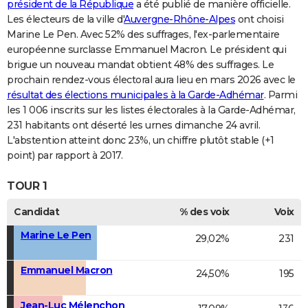
président de la République
a été publié de manière officielle.
Les électeurs de la ville d'
Auvergne-Rhône-Alpes
ont choisi
Marine Le Pen. Avec 52% des suffrages, l'ex-parlementaire
européenne surclasse Emmanuel Macron. Le président qui
brigue un nouveau mandat obtient 48% des suffrages. Le
prochain rendez-vous électoral aura lieu en mars 2026 avec le
résultat des élections municipales à la Garde-Adhémar
. Parmi
les 1 006 inscrits sur les listes électorales à la Garde-Adhémar,
231 habitants ont déserté les urnes dimanche 24 avril.
L'abstention atteint donc 23%, un chiffre plutôt stable (+1
point) par rapport à 2017.
TOUR 1
Candidat
% des voix
Voix
Marine Le Pen
29,02%
231
Emmanuel Macron
24,50%
195
Jean-Luc Mélenchon