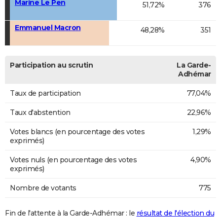
Marine Le Pen
51,72%
376
Emmanuel Macron
48,28%
351
Participation au scrutin
La Garde-
Adhémar
Taux de participation
77,04%
Taux d'abstention
22,96%
Votes blancs (en pourcentage des votes
1,29%
exprimés)
Votes nuls (en pourcentage des votes
4,90%
exprimés)
Nombre de votants
775
Fin de l'attente à la Garde-Adhémar : le
résultat de l'élection du