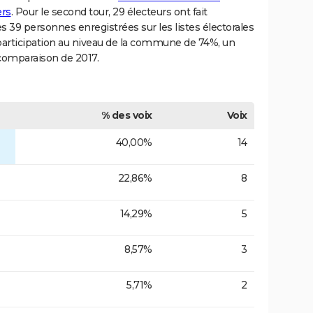
ers
. Pour le second tour, 29 électeurs ont fait
s 39 personnes enregistrées sur les listes électorales
 participation au niveau de la commune de 74%, un
 comparaison de 2017.
% des voix
Voix
40,00%
14
22,86%
8
14,29%
5
8,57%
3
5,71%
2