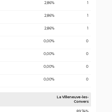
2,86%
1
2,86%
1
2,86%
1
0,00%
0
0,00%
0
0,00%
0
0,00%
0
La Villeneuve-les-
Convers
89,74%