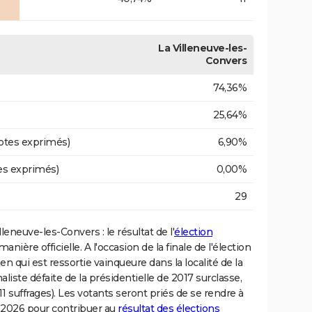
La Villeneuve-les-
Convers
74,36%
25,64%
otes exprimés)
6,90%
es exprimés)
0,00%
29
illeneuve-les-Convers : le résultat de l'
élection
ère officielle. A l'occasion de la finale de l'élection
en qui est ressortie vainqueure dans la localité de la
naliste défaite de la présidentielle de 2017 surclasse,
 suffrages). Les votants seront priés de se rendre à
 2026 pour contribuer au
résultat des élections