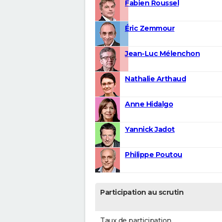
Fabien Roussel
Éric Zemmour
Jean-Luc Mélenchon
Nathalie Arthaud
Anne Hidalgo
Yannick Jadot
Philippe Poutou
Participation au scrutin
Taux de participation