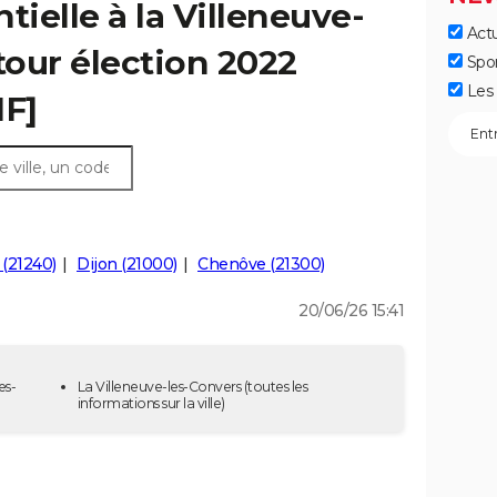
tielle à la Villeneuve-
Actu
tour élection 2022
Spo
Les 
IF]
 (21240)
Dijon (21000)
Chenôve (21300)
20/06/26 15:41
es-
La Villeneuve-les-Convers
(toutes les
informations sur la ville)