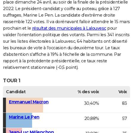
place dimanche 24 avril, au soir de la finale de la présidentielle
2022. Le président-candidat y coiffe au poteau, grâce à 127
suffrages, Marine Le Pen. La candidate d'extrême droite
rassemble 122 votes. Il va dorénavant falloir attendre le 15 mars
prochain et le
résultat des municipales à Lalouvesc
pour
valider l'orientation politique des votants. Parmi les 341 inscrits
sur les listes électorales à Lalouvesc, 64 habitants ont déserté
les bureaux de vote à l'occasion du deuxième tour. Le taux
d'abstention s'affiche à 19% à l'échelle de la commune. Par
rapport à la précédente présidentielle, ce taux reste
relativement stationnaire (-0,5 point).
TOUR 1
Candidat
% des voix
Voix
Emmanuel Macron
30,40%
83
Marine Le Pen
20,88%
57
Jean-Luc Mélenchon