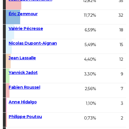
12,82%
35
Éric Zemmour
11,72%
32
Valérie Pécresse
6,59%
18
Nicolas Dupont-Aignan
5,49%
15
Jean Lassalle
4,40%
12
Yannick Jadot
3,30%
9
Fabien Roussel
2,56%
7
Anne Hidalgo
1,10%
3
Philippe Poutou
0,73%
2