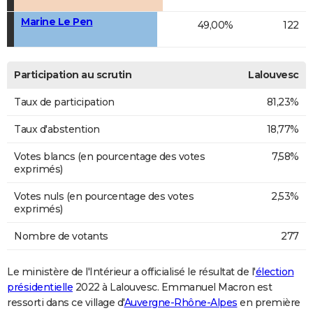
Marine Le Pen
49,00%
122
Participation au scrutin
Lalouvesc
Taux de participation
81,23%
Taux d'abstention
18,77%
Votes blancs (en pourcentage des votes
7,58%
exprimés)
Votes nuls (en pourcentage des votes
2,53%
exprimés)
Nombre de votants
277
Le ministère de l'Intérieur a officialisé le résultat de l'
élection
présidentielle
2022 à Lalouvesc. Emmanuel Macron est
ressorti dans ce village d'
Auvergne-Rhône-Alpes
en première