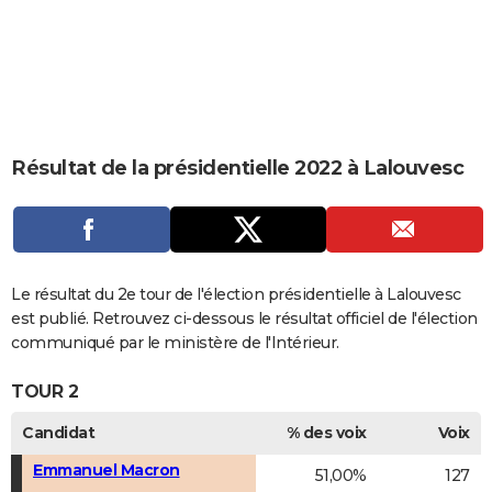
City break
Voyage de noces
Climat
Destinations
Voyage nature
Forum
+
PHOTO
GUIDES D'ACHAT
BONS PLANS
CARTE DE VOEUX
Résultat de la présidentielle 2022 à Lalouvesc
Carte Bonne année
Carte Pâques
Carte de Noël
Carte Saint-Valentin
Carte d'anniversaire
DICTIONNAIRE
Biographies
Expressions
Dictionnaire
Citations
Proverbes
PROGRAMME TV
COPAINS D'AVANT
Le résultat du 2e tour de l'élection présidentielle à Lalouvesc
est publié. Retrouvez ci-dessous le résultat officiel de l'élection
Se connecter
Collèges
Universités
Service militaire
S'inscrire
Lycées
Primaires
Entreprises
Avis de recherche
AVIS DE DÉCÈS
communiqué par le ministère de l'Intérieur.
FORUM
TOUR 2
Lifestyle
Sport
Television
Cinema
Bricolage
Culture
Auto
Voyage
Candidat
% des voix
Voix
Emmanuel Macron
51,00%
127