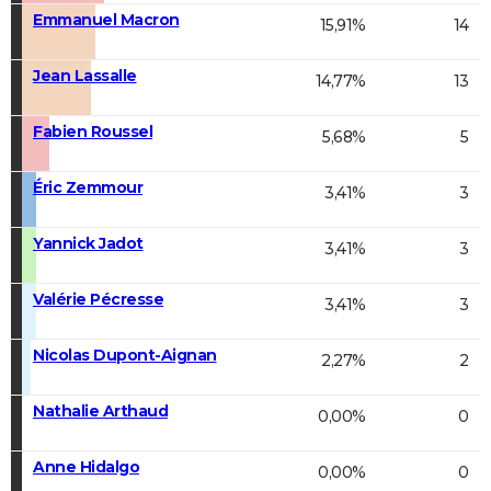
Emmanuel Macron
15,91%
14
Jean Lassalle
14,77%
13
Fabien Roussel
5,68%
5
Éric Zemmour
3,41%
3
Yannick Jadot
3,41%
3
Valérie Pécresse
3,41%
3
Nicolas Dupont-Aignan
2,27%
2
Nathalie Arthaud
0,00%
0
Anne Hidalgo
0,00%
0