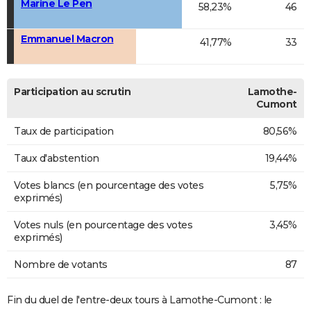
Marine Le Pen
58,23%
46
Emmanuel Macron
41,77%
33
Participation au scrutin
Lamothe-
Cumont
Taux de participation
80,56%
Taux d'abstention
19,44%
Votes blancs (en pourcentage des votes
5,75%
exprimés)
Votes nuls (en pourcentage des votes
3,45%
exprimés)
Nombre de votants
87
Fin du duel de l'entre-deux tours à Lamothe-Cumont : le