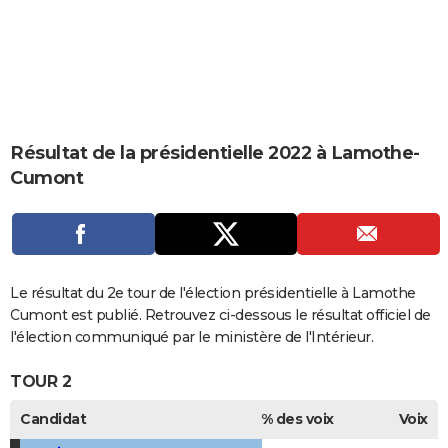
City break
Voyage de noces
Climat
Destinations
Voyage nature
Forum
+
PHOTO
GUIDES D'ACHAT
BONS PLANS
CARTE DE VOEUX
Résultat de la présidentielle 2022 à Lamothe-
Cumont
Carte Bonne année
Carte Pâques
Carte de Noël
Carte Saint-Valentin
Carte d'anniversaire
DICTIONNAIRE
Biographies
Expressions
Dictionnaire
Citations
Proverbes
PROGRAMME TV
COPAINS D'AVANT
Le résultat du 2e tour de l'élection présidentielle à Lamothe
Se connecter
Collèges
Universités
Service militaire
S'inscrire
Lycées
Primaires
Entreprises
Avis de recherche
AVIS DE DÉCÈS
Cumont est publié. Retrouvez ci-dessous le résultat officiel de
l'élection communiqué par le ministère de l'Intérieur.
FORUM
TOUR 2
Lifestyle
Sport
Television
Cinema
Bricolage
Culture
Auto
Voyage
Candidat
% des voix
Voix