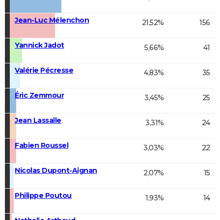
Jean-Luc Mélenchon
21,52%
156
Yannick Jadot
5,66%
41
Valérie Pécresse
4,83%
35
Éric Zemmour
3,45%
25
Jean Lassalle
3,31%
24
Fabien Roussel
3,03%
22
Nicolas Dupont-Aignan
2,07%
15
Philippe Poutou
1,93%
14