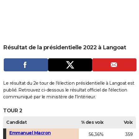
City break
Voyage de noces
Climat
Destinations
Voyage nature
Forum
+
PHOTO
GUIDES D'ACHAT
BONS PLANS
CARTE DE VOEUX
Résultat de la présidentielle 2022 à Langoat
Carte Bonne année
Carte Pâques
Carte de Noël
Carte Saint-Valentin
Carte d'anniversaire
DICTIONNAIRE
Biographies
Expressions
Dictionnaire
Citations
Proverbes
PROGRAMME TV
COPAINS D'AVANT
Le résultat du 2e tour de l'élection présidentielle à Langoat est
publié. Retrouvez ci-dessous le résultat officiel de l'élection
Se connecter
Collèges
Universités
Service militaire
S'inscrire
Lycées
Primaires
Entreprises
Avis de recherche
AVIS DE DÉCÈS
communiqué par le ministère de l'Intérieur.
FORUM
TOUR 2
Lifestyle
Sport
Television
Cinema
Bricolage
Culture
Auto
Voyage
Candidat
% des voix
Voix
Emmanuel Macron
56,36%
359