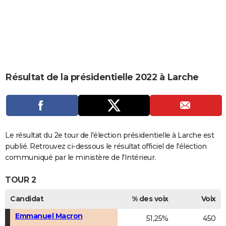
City break
Voyage de noces
Climat
Destinations
Voyage nature
Forum
+
PHOTO
GUIDES D'ACHAT
BONS PLANS
CARTE DE VOEUX
Résultat de la présidentielle 2022 à Larche
Carte Bonne année
Carte Pâques
Carte de Noël
Carte Saint-Valentin
Carte d'anniversaire
DICTIONNAIRE
Biographies
Expressions
Dictionnaire
Citations
Proverbes
PROGRAMME TV
COPAINS D'AVANT
Le résultat du 2e tour de l'élection présidentielle à Larche est
publié. Retrouvez ci-dessous le résultat officiel de l'élection
Se connecter
Collèges
Universités
Service militaire
S'inscrire
Lycées
Primaires
Entreprises
Avis de recherche
AVIS DE DÉCÈS
communiqué par le ministère de l'Intérieur.
FORUM
TOUR 2
Lifestyle
Sport
Television
Cinema
Bricolage
Culture
Auto
Voyage
Candidat
% des voix
Voix
Emmanuel Macron
51,25%
450