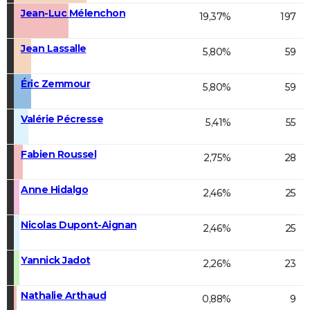
Jean-Luc Mélenchon
19,37%
197
Jean Lassalle
5,80%
59
Éric Zemmour
5,80%
59
Valérie Pécresse
5,41%
55
Fabien Roussel
2,75%
28
Anne Hidalgo
2,46%
25
Nicolas Dupont-Aignan
2,46%
25
Yannick Jadot
2,26%
23
Nathalie Arthaud
0,88%
9