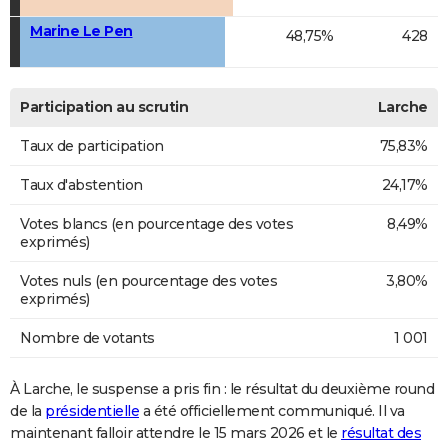
Marine Le Pen
48,75%
428
Participation au scrutin
Larche
Taux de participation
75,83%
Taux d'abstention
24,17%
Votes blancs (en pourcentage des votes
8,49%
exprimés)
Votes nuls (en pourcentage des votes
3,80%
exprimés)
Nombre de votants
1 001
À Larche, le suspense a pris fin : le résultat du deuxième round
de la
présidentielle
a été officiellement communiqué. Il va
maintenant falloir attendre le 15 mars 2026 et le
résultat des