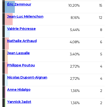
Éric Zemmour
10,20%
15
Jean-Luc Mélenchon
8,16%
12
Valérie Pécresse
5,44%
8
Nathalie Arthaud
4,08%
6
Jean Lassalle
3,40%
5
Philippe Poutou
2,72%
4
Nicolas Dupont-Aignan
2,72%
4
Anne Hidalgo
1,36%
2
Yannick Jadot
1,36%
2