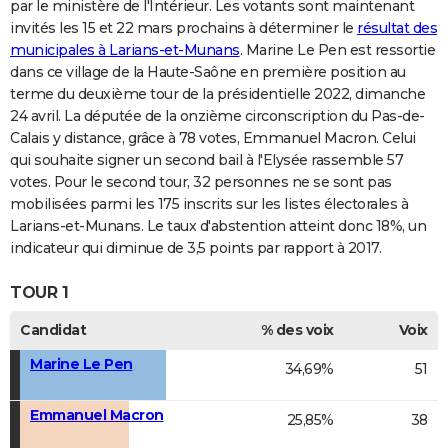
par le ministère de l'Intérieur. Les votants sont maintenant
invités les 15 et 22 mars prochains à déterminer le
résultat des
municipales à Larians-et-Munans
. Marine Le Pen est ressortie
dans ce village de la Haute-Saône en première position au
terme du deuxième tour de la présidentielle 2022, dimanche
24 avril. La députée de la onzième circonscription du Pas-de-
Calais y distance, grâce à 78 votes, Emmanuel Macron. Celui
qui souhaite signer un second bail à l'Elysée rassemble 57
votes. Pour le second tour, 32 personnes ne se sont pas
mobilisées parmi les 175 inscrits sur les listes électorales à
Larians-et-Munans. Le taux d'abstention atteint donc 18%, un
indicateur qui diminue de 3,5 points par rapport à 2017.
TOUR 1
Candidat
% des voix
Voix
Marine Le Pen
34,69%
51
Emmanuel Macron
25,85%
38