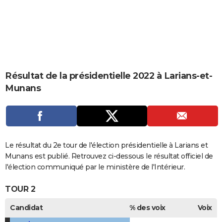
City break
Voyage de noces
Climat
Destinations
Voyage nature
Forum
+
PHOTO
GUIDES D'ACHAT
BONS PLANS
CARTE DE VOEUX
Résultat de la présidentielle 2022 à Larians-et-
Munans
Carte Bonne année
Carte Pâques
Carte de Noël
Carte Saint-Valentin
Carte d'anniversaire
DICTIONNAIRE
Biographies
Expressions
Dictionnaire
Citations
Proverbes
PROGRAMME TV
COPAINS D'AVANT
Le résultat du 2e tour de l'élection présidentielle à Larians et
Se connecter
Collèges
Universités
Service militaire
S'inscrire
Lycées
Primaires
Entreprises
Avis de recherche
AVIS DE DÉCÈS
Munans est publié. Retrouvez ci-dessous le résultat officiel de
l'élection communiqué par le ministère de l'Intérieur.
FORUM
TOUR 2
Lifestyle
Sport
Television
Cinema
Bricolage
Culture
Auto
Voyage
Candidat
% des voix
Voix