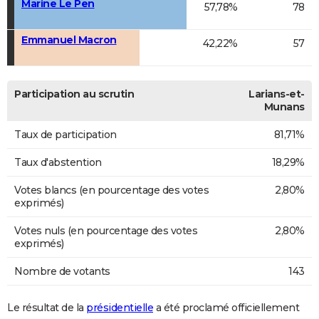
Marine Le Pen
57,78%
78
Emmanuel Macron
42,22%
57
Participation au scrutin
Larians-et-
Munans
Taux de participation
81,71%
Taux d'abstention
18,29%
Votes blancs (en pourcentage des votes
2,80%
exprimés)
Votes nuls (en pourcentage des votes
2,80%
exprimés)
Nombre de votants
143
Le résultat de la
présidentielle
a été proclamé officiellement