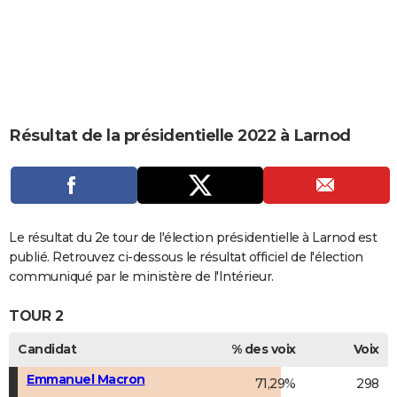
City break
Voyage de noces
Climat
Destinations
Voyage nature
Forum
+
PHOTO
GUIDES D'ACHAT
BONS PLANS
CARTE DE VOEUX
Résultat de la présidentielle 2022 à Larnod
Carte Bonne année
Carte Pâques
Carte de Noël
Carte Saint-Valentin
Carte d'anniversaire
DICTIONNAIRE
Biographies
Expressions
Dictionnaire
Citations
Proverbes
PROGRAMME TV
COPAINS D'AVANT
Le résultat du 2e tour de l'élection présidentielle à Larnod est
publié. Retrouvez ci-dessous le résultat officiel de l'élection
Se connecter
Collèges
Universités
Service militaire
S'inscrire
Lycées
Primaires
Entreprises
Avis de recherche
AVIS DE DÉCÈS
communiqué par le ministère de l'Intérieur.
FORUM
TOUR 2
Lifestyle
Sport
Television
Cinema
Bricolage
Culture
Auto
Voyage
Candidat
% des voix
Voix
Emmanuel Macron
71,29%
298