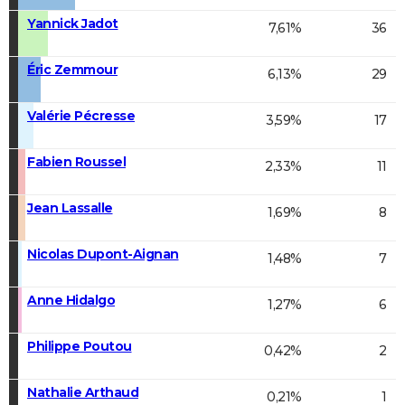
Yannick Jadot
7,61%
36
Éric Zemmour
6,13%
29
Valérie Pécresse
3,59%
17
Fabien Roussel
2,33%
11
Jean Lassalle
1,69%
8
Nicolas Dupont-Aignan
1,48%
7
Anne Hidalgo
1,27%
6
Philippe Poutou
0,42%
2
Nathalie Arthaud
0,21%
1