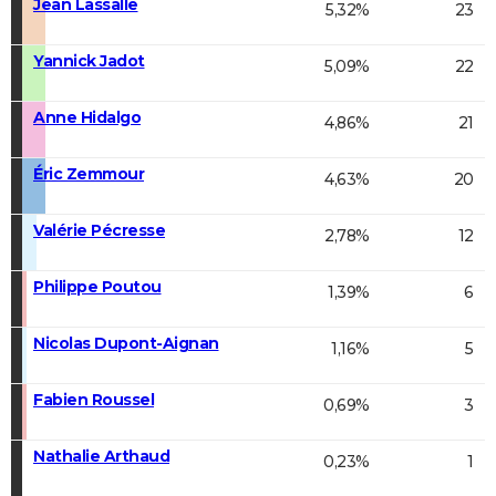
Jean Lassalle
5,32%
23
Yannick Jadot
5,09%
22
Anne Hidalgo
4,86%
21
Éric Zemmour
4,63%
20
Valérie Pécresse
2,78%
12
Philippe Poutou
1,39%
6
Nicolas Dupont-Aignan
1,16%
5
Fabien Roussel
0,69%
3
Nathalie Arthaud
0,23%
1