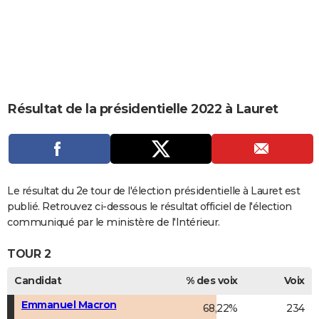
City break
Voyage de noces
Climat
Destinations
Voyage nature
Forum
+
PHOTO
GUIDES D'ACHAT
BONS PLANS
CARTE DE VOEUX
Résultat de la présidentielle 2022 à Lauret
Carte Bonne année
Carte Pâques
Carte de Noël
Carte Saint-Valentin
Carte d'anniversaire
DICTIONNAIRE
Biographies
Expressions
Dictionnaire
Citations
Proverbes
PROGRAMME TV
COPAINS D'AVANT
Le résultat du 2e tour de l'élection présidentielle à Lauret est
publié. Retrouvez ci-dessous le résultat officiel de l'élection
Se connecter
Collèges
Universités
Service militaire
S'inscrire
Lycées
Primaires
Entreprises
Avis de recherche
AVIS DE DÉCÈS
communiqué par le ministère de l'Intérieur.
FORUM
TOUR 2
Lifestyle
Sport
Television
Cinema
Bricolage
Culture
Auto
Voyage
Candidat
% des voix
Voix
Emmanuel Macron
68,22%
234