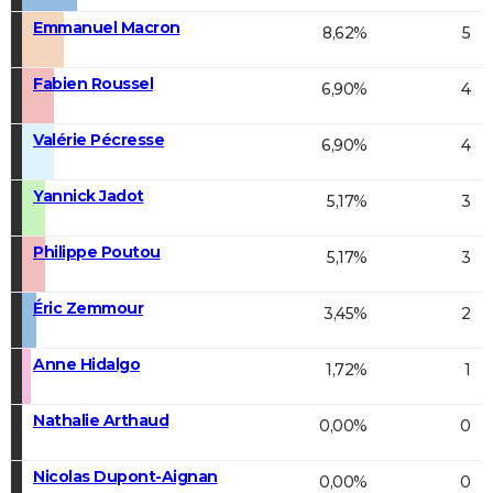
Emmanuel Macron
8,62%
5
Fabien Roussel
6,90%
4
Valérie Pécresse
6,90%
4
Yannick Jadot
5,17%
3
Philippe Poutou
5,17%
3
Éric Zemmour
3,45%
2
Anne Hidalgo
1,72%
1
Nathalie Arthaud
0,00%
0
Nicolas Dupont-Aignan
0,00%
0