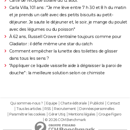
Carte de l'éclipse solaire du 12 août
Carla Villa, 101 ans : "Je me lève entre 7 h 30 et 8 h du matin
et je prends un café avec des petits biscuits au petit-
déjeuner. Je saute le déjeuner et, le soir, je mange du poulet
avec des légumes ou du poisson"
À 62 ans, Russell Crowe s'entraîne toujours comme pour
Gladiator : il défie même une star du catch
Comment empêcher la lunette des toilettes de glisser
dans tous les sens ?
"Appliquer ce liquide vaisselle aide à dégraisser la paroi de
douche" : la meilleure solution selon ce chimiste
Qui sommes-nous ?
Equipe
Charte éditoriale
Publicité
Contact
Tous les articles
RSS
Recrutement
Données personnelles
Paramétrer les cookies
Gérer Utiq
Mentions légales
Groupe Figaro
© 2026 CCM Benchmark