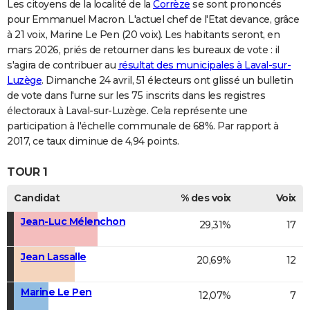
Les citoyens de la localité de la
Corrèze
se sont prononcés
pour Emmanuel Macron. L'actuel chef de l'Etat devance, grâce
à 21 voix, Marine Le Pen (20 voix). Les habitants seront, en
mars 2026, priés de retourner dans les bureaux de vote : il
s'agira de contribuer au
résultat des municipales à Laval-sur-
Luzège
. Dimanche 24 avril, 51 électeurs ont glissé un bulletin
de vote dans l'urne sur les 75 inscrits dans les registres
électoraux à Laval-sur-Luzège. Cela représente une
participation à l'échelle communale de 68%. Par rapport à
2017, ce taux diminue de 4,94 points.
TOUR 1
Candidat
% des voix
Voix
Jean-Luc Mélenchon
29,31%
17
Jean Lassalle
20,69%
12
Marine Le Pen
12,07%
7