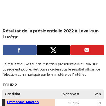
City break
Voyage de noces
Climat
Destinations
Voyage nature
Forum
+
PHOTO
GUIDES D'ACHAT
BONS PLANS
Résultat de la présidentielle 2022 à Laval-sur-
CARTE DE VOEUX
Luzège
Carte Bonne année
Carte Pâques
Carte de Noël
Carte Saint-Valentin
Carte d'anniversaire
DICTIONNAIRE
Biographies
Expressions
Dictionnaire
Citations
Proverbes
PROGRAMME TV
COPAINS D'AVANT
Le résultat du 2e tour de l'élection présidentielle à Laval sur
Luzege est publié. Retrouvez ci-dessous le résultat officiel de
Se connecter
Collèges
Universités
Service militaire
S'inscrire
Lycées
Primaires
Entreprises
Avis de recherche
AVIS DE DÉCÈS
l'élection communiqué par le ministère de l'Intérieur.
FORUM
TOUR 2
Lifestyle
Sport
Television
Cinema
Bricolage
Culture
Auto
Voyage
Candidat
% des voix
Voix
Emmanuel Macron
51,22%
21