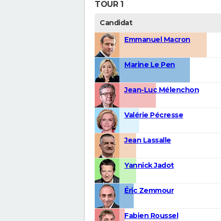
TOUR 1
Candidat
Emmanuel Macron
Marine Le Pen
Jean-Luc Mélenchon
Valérie Pécresse
Jean Lassalle
Yannick Jadot
Éric Zemmour
Fabien Roussel