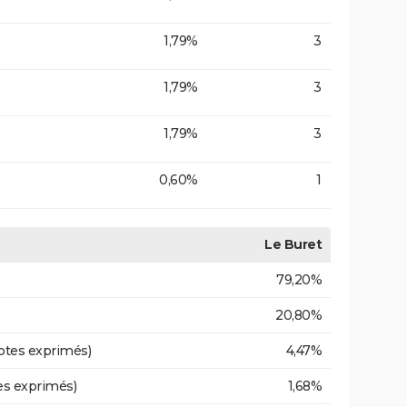
1,79%
3
1,79%
3
1,79%
3
0,60%
1
Le Buret
79,20%
20,80%
otes exprimés)
4,47%
es exprimés)
1,68%