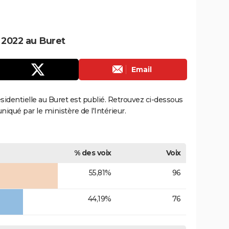
e 2022 au Buret
Email
résidentielle au Buret est publié. Retrouvez ci-dessous
uniqué par le ministère de l'Intérieur.
% des voix
Voix
55,81%
96
44,19%
76