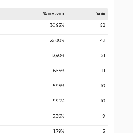
% des voix
Voix
30,95%
52
25,00%
42
12,50%
21
6,55%
11
5,95%
10
5,95%
10
5,36%
9
1,79%
3