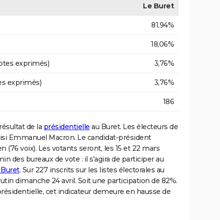
Le Buret
81,94%
18,06%
otes exprimés)
3,76%
es exprimés)
3,76%
186
résultat de la
présidentielle
au Buret. Les électeurs de
isi Emmanuel Macron. Le candidat-président
n (76 voix). Les votants seront, les 15 et 22 mars
n des bureaux de vote : il s'agira de participer au
 Buret
. Sur 227 inscrits sur les listes électorales au
rutin dimanche 24 avril. Soit une participation de 82%.
présidentielle, cet indicateur demeure en hausse de