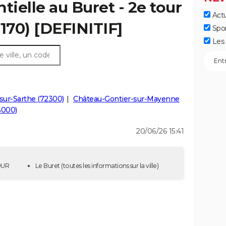
tielle au Buret - 2e tour
Actu
3170) [DEFINITIF]
Spo
Les 
sur-Sarthe (72300)
Château-Gontier-sur-Mayenne
3000)
20/06/26 15:41
TOUR
Le Buret
(toutes les informations sur la ville)