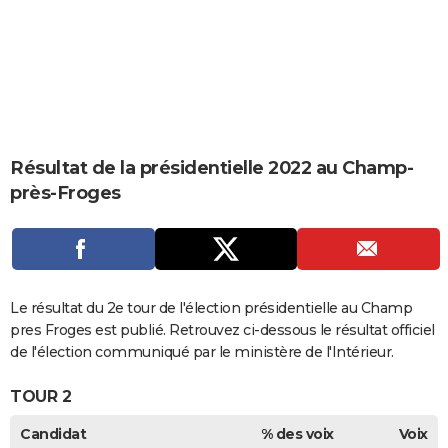
City break
Voyage de noces
Climat
Destinations
Voyage nature
Forum
+
PHOTO
GUIDES D'ACHAT
BONS PLANS
CARTE DE VOEUX
Résultat de la présidentielle 2022 au Champ-
Carte Bonne année
Carte Pâques
Carte de Noël
Carte Saint-Valentin
Carte d'anniversaire
DICTIONNAIRE
près-Froges
Biographies
Expressions
Dictionnaire
Citations
Proverbes
PROGRAMME TV
COPAINS D'AVANT
Se connecter
Collèges
Universités
Service militaire
S'inscrire
Lycées
Primaires
Entreprises
Avis de recherche
Le résultat du 2e tour de l'élection présidentielle au Champ
AVIS DE DÉCÈS
pres Froges est publié. Retrouvez ci-dessous le résultat officiel
FORUM
de l'élection communiqué par le ministère de l'Intérieur.
Lifestyle
Sport
Television
Cinema
Bricolage
Culture
Auto
Voyage
TOUR 2
Candidat
% des voix
Voix