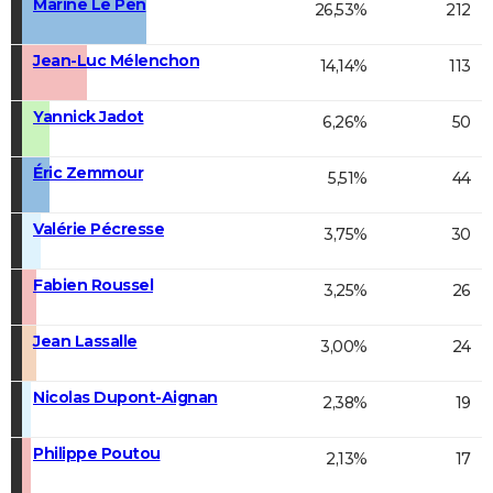
Marine Le Pen
26,53%
212
Jean-Luc Mélenchon
14,14%
113
Yannick Jadot
6,26%
50
Éric Zemmour
5,51%
44
Valérie Pécresse
3,75%
30
Fabien Roussel
3,25%
26
Jean Lassalle
3,00%
24
Nicolas Dupont-Aignan
2,38%
19
Philippe Poutou
2,13%
17