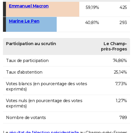
Emmanuel Macron
59,19%
425
Marine Le Pen
40,81%
293
Participation au scrutin
Le Champ-
près-Froges
Taux de participation
74,86%
Taux d'abstention
25,14%
Votes blancs (en pourcentage des votes
7,73%
exprimés)
Votes nuls (en pourcentage des votes
1,27%
exprimés)
Nombre de votants
789
Le
résultat de l'élection présidentielle
au Champ-près-Froges