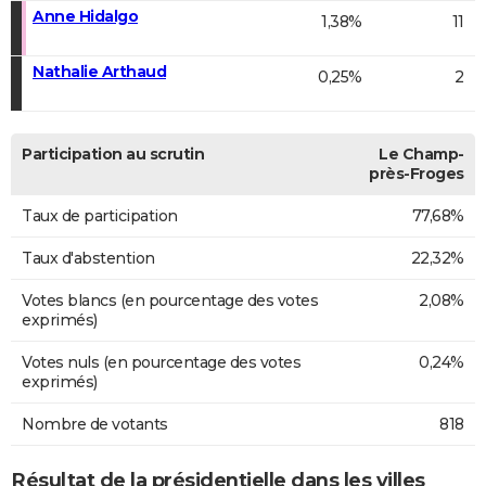
Anne Hidalgo
1,38%
11
Nathalie Arthaud
0,25%
2
Participation au scrutin
Le Champ-
près-Froges
Taux de participation
77,68%
Taux d'abstention
22,32%
Votes blancs (en pourcentage des votes
2,08%
exprimés)
Votes nuls (en pourcentage des votes
0,24%
exprimés)
Nombre de votants
818
Résultat de la présidentielle dans les villes