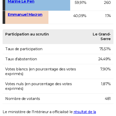
Marine Le Pen
59,91%
260
Emmanuel Macron
40,09%
174
Participation au scrutin
Le Grand-
Serre
Taux de participation
75,51%
Taux d'abstention
24,49%
Votes blancs (en pourcentage des votes
7,90%
exprimés)
Votes nuls (en pourcentage des votes
1,87%
exprimés)
Nombre de votants
481
Le ministère de l'Intérieur a officialisé le
résultat de la