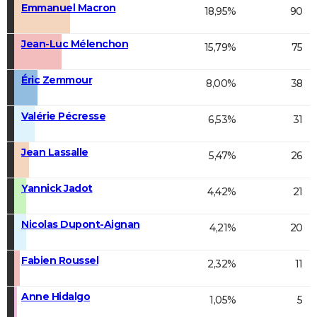
Emmanuel Macron
18,95%
90
Jean-Luc Mélenchon
15,79%
75
Éric Zemmour
8,00%
38
Valérie Pécresse
6,53%
31
Jean Lassalle
5,47%
26
Yannick Jadot
4,42%
21
Nicolas Dupont-Aignan
4,21%
20
Fabien Roussel
2,32%
11
Anne Hidalgo
1,05%
5