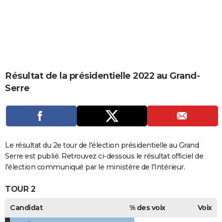
City break
Voyage de noces
Climat
Destinations
Voyage nature
Forum
+
PHOTO
GUIDES D'ACHAT
BONS PLANS
CARTE DE VOEUX
Résultat de la présidentielle 2022 au Grand-
Serre
Carte Bonne année
Carte Pâques
Carte de Noël
Carte Saint-Valentin
Carte d'anniversaire
DICTIONNAIRE
Biographies
Expressions
Dictionnaire
Citations
Proverbes
PROGRAMME TV
COPAINS D'AVANT
Le résultat du 2e tour de l'élection présidentielle au Grand
Se connecter
Collèges
Universités
Service militaire
S'inscrire
Lycées
Primaires
Entreprises
Avis de recherche
AVIS DE DÉCÈS
Serre est publié. Retrouvez ci-dessous le résultat officiel de
l'élection communiqué par le ministère de l'Intérieur.
FORUM
TOUR 2
Lifestyle
Sport
Television
Cinema
Bricolage
Culture
Auto
Voyage
Candidat
% des voix
Voix