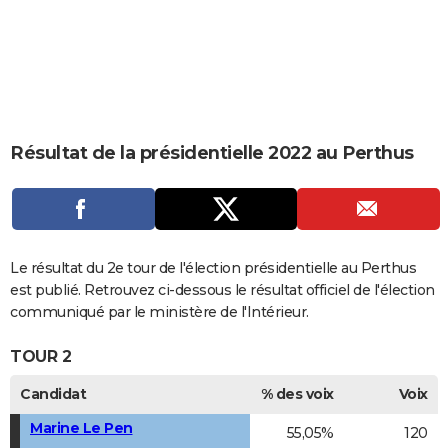
City break
Voyage de noces
Climat
Destinations
Voyage nature
Forum
+
PHOTO
GUIDES D'ACHAT
BONS PLANS
CARTE DE VOEUX
Résultat de la présidentielle 2022 au Perthus
Carte Bonne année
Carte Pâques
Carte de Noël
Carte Saint-Valentin
Carte d'anniversaire
DICTIONNAIRE
Biographies
Expressions
Dictionnaire
Citations
Proverbes
PROGRAMME TV
COPAINS D'AVANT
Le résultat du 2e tour de l'élection présidentielle au Perthus
est publié. Retrouvez ci-dessous le résultat officiel de l'élection
Se connecter
Collèges
Universités
Service militaire
S'inscrire
Lycées
Primaires
Entreprises
Avis de recherche
AVIS DE DÉCÈS
communiqué par le ministère de l'Intérieur.
FORUM
TOUR 2
Lifestyle
Sport
Television
Cinema
Bricolage
Culture
Auto
Voyage
Candidat
% des voix
Voix
Marine Le Pen
55,05%
120