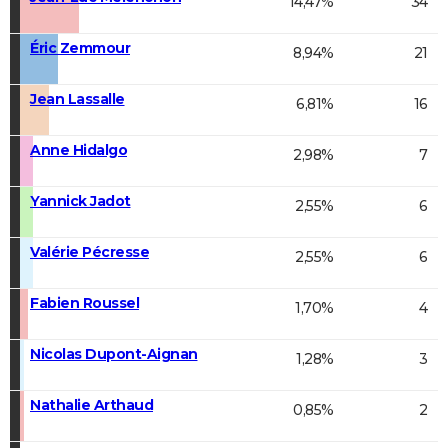
14,47%
34
Éric Zemmour
8,94%
21
Jean Lassalle
6,81%
16
Anne Hidalgo
2,98%
7
Yannick Jadot
2,55%
6
Valérie Pécresse
2,55%
6
Fabien Roussel
1,70%
4
Nicolas Dupont-Aignan
1,28%
3
Nathalie Arthaud
0,85%
2