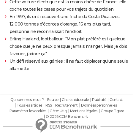
Cette voiture électrique est la moins chère de France : elle
coche toutes les cases pour vos trajets du quotidien
En 1997, ils ont recouvert une friche du Costa Rica avec
12 000 tonnes d'écorces d'orange. 16 ans plus tard,
personne ne reconnaissait l'endroit
Erling Haaland, footballeur : "Mon plat préféré est quelque
chose que je ne peux presque jamais manger. Mais je dois
l'avouer, j'adore ça"
Un défi réservé aux génies : il ne faut déplacer qu'une seule
allumette
Qui sommes-nous ?
Equipe
Charte éditoriale
Publicité
Contact
Tous les articles
RSS
Recrutement
Données personnelles
Paramétrer les cookies
Gérer Utiq
Mentions légales
Groupe Figaro
© 2026 CCM Benchmark