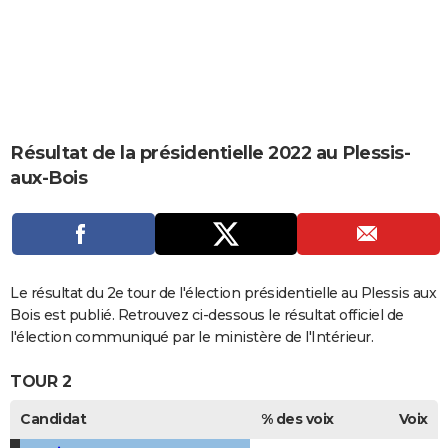
City break
Voyage de noces
Climat
Destinations
Voyage nature
Forum
+
PHOTO
GUIDES D'ACHAT
BONS PLANS
CARTE DE VOEUX
Résultat de la présidentielle 2022 au Plessis-
aux-Bois
Carte Bonne année
Carte Pâques
Carte de Noël
Carte Saint-Valentin
Carte d'anniversaire
DICTIONNAIRE
Biographies
Expressions
Dictionnaire
Citations
Proverbes
PROGRAMME TV
COPAINS D'AVANT
Le résultat du 2e tour de l'élection présidentielle au Plessis aux
Se connecter
Collèges
Universités
Service militaire
S'inscrire
Lycées
Primaires
Entreprises
Avis de recherche
AVIS DE DÉCÈS
Bois est publié. Retrouvez ci-dessous le résultat officiel de
l'élection communiqué par le ministère de l'Intérieur.
FORUM
TOUR 2
Lifestyle
Sport
Television
Cinema
Bricolage
Culture
Auto
Voyage
Candidat
% des voix
Voix