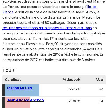
aux-Bois est désormais connu. Dimanche 24 avril c'est Marine
Le Pen qui est ressortie victorieuse dans le bourg d'
Île-de-
France
le soir de la finale de la présidentielle. Avec 61 voix, la
candidate d'extrême droite distance Emmanuel Macron. Le
président sortant obtient 50 suffrages. Désormais, c'est le
résultat des élections municipales au Plessis-aux-Bois
en
mars prochain qui constituera le prochain temps fort politique
pour ses citoyens. Parmi les 171 inscrits sur les listes
électorales au Plessis-aux-Bois, 50 citoyens ne sont pas allés
glisser un bulletin de vote dans l'urne dimanche 24 avril. Cela
représente une abstention de 29% à l'échelle communale. En
comparaison de 2017, cet indicateur diminue de 3 points.
TOUR 1
Candidat
% des voix
Voix
Marine Le Pen
33,87%
42
Jean-Luc Mélenchon
25,00%
31