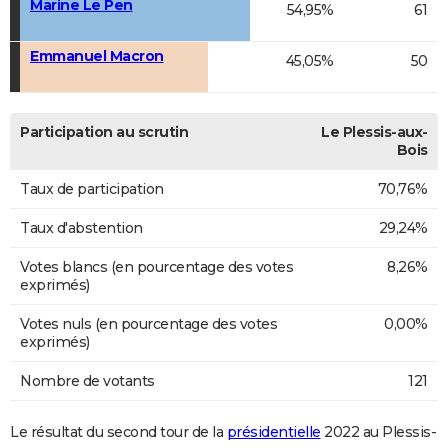
Marine Le Pen
54,95%
61
Emmanuel Macron
45,05%
50
Participation au scrutin
Le Plessis-aux-
Bois
Taux de participation
70,76%
Taux d'abstention
29,24%
Votes blancs (en pourcentage des votes
8,26%
exprimés)
Votes nuls (en pourcentage des votes
0,00%
exprimés)
Nombre de votants
121
Le résultat du second tour de la
présidentielle
2022 au Plessis-