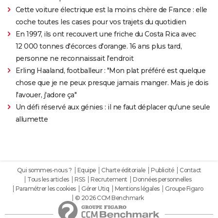
Cette voiture électrique est la moins chère de France : elle
coche toutes les cases pour vos trajets du quotidien
En 1997, ils ont recouvert une friche du Costa Rica avec
12 000 tonnes d'écorces d'orange. 16 ans plus tard,
personne ne reconnaissait l'endroit
Erling Haaland, footballeur : "Mon plat préféré est quelque
chose que je ne peux presque jamais manger. Mais je dois
l'avouer, j'adore ça"
Un défi réservé aux génies : il ne faut déplacer qu'une seule
allumette
Qui sommes-nous ?
Equipe
Charte éditoriale
Publicité
Contact
Tous les articles
RSS
Recrutement
Données personnelles
Paramétrer les cookies
Gérer Utiq
Mentions légales
Groupe Figaro
© 2026 CCM Benchmark