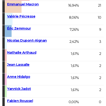
Emmanuel Macron
16,94%
21
Valérie Pécresse
8,06%
10
Éric Zemmour
7,26%
9
Nicolas Dupont-Aignan
2,42%
3
Nathalie Arthaud
1,61%
2
Jean Lassalle
1,61%
2
Anne Hidalgo
1,61%
2
Yannick Jadot
1,61%
2
Fabien Roussel
0,00%
0