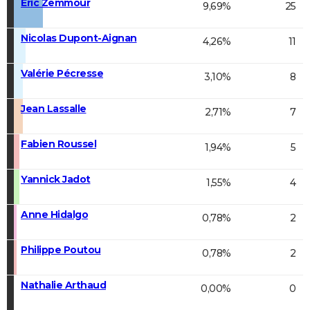
Éric Zemmour
9,69%
25
Nicolas Dupont-Aignan
4,26%
11
Valérie Pécresse
3,10%
8
Jean Lassalle
2,71%
7
Fabien Roussel
1,94%
5
Yannick Jadot
1,55%
4
Anne Hidalgo
0,78%
2
Philippe Poutou
0,78%
2
Nathalie Arthaud
0,00%
0