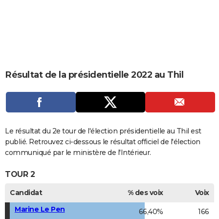
City break
Voyage de noces
Climat
Destinations
Voyage nature
Forum
+
PHOTO
GUIDES D'ACHAT
BONS PLANS
CARTE DE VOEUX
Résultat de la présidentielle 2022 au Thil
Carte Bonne année
Carte Pâques
Carte de Noël
Carte Saint-Valentin
Carte d'anniversaire
DICTIONNAIRE
Biographies
Expressions
Dictionnaire
Citations
Proverbes
PROGRAMME TV
COPAINS D'AVANT
Le résultat du 2e tour de l'élection présidentielle au Thil est
publié. Retrouvez ci-dessous le résultat officiel de l'élection
Se connecter
Collèges
Universités
Service militaire
S'inscrire
Lycées
Primaires
Entreprises
Avis de recherche
AVIS DE DÉCÈS
communiqué par le ministère de l'Intérieur.
FORUM
TOUR 2
Lifestyle
Sport
Television
Cinema
Bricolage
Culture
Auto
Voyage
Candidat
% des voix
Voix
Marine Le Pen
66,40%
166