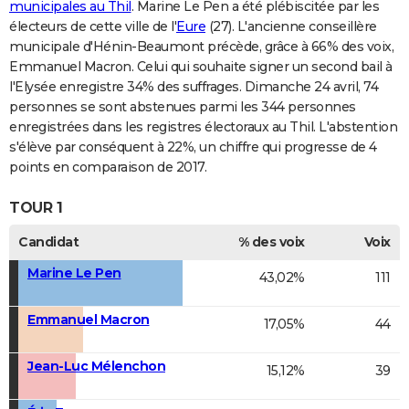
municipales au Thil
. Marine Le Pen a été plébiscitée par les
électeurs de cette ville de l'
Eure
(27). L'ancienne conseillère
municipale d'Hénin-Beaumont précède, grâce à 66% des voix,
Emmanuel Macron. Celui qui souhaite signer un second bail à
l'Elysée enregistre 34% des suffrages. Dimanche 24 avril, 74
personnes se sont abstenues parmi les 344 personnes
enregistrées dans les registres électoraux au Thil. L'abstention
s'élève par conséquent à 22%, un chiffre qui progresse de 4
points en comparaison de 2017.
TOUR 1
Candidat
% des voix
Voix
Marine Le Pen
43,02%
111
Emmanuel Macron
17,05%
44
Jean-Luc Mélenchon
15,12%
39