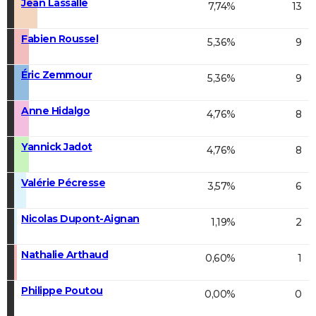
Jean Lassalle
7,74%
13
Fabien Roussel
5,36%
9
Éric Zemmour
5,36%
9
Anne Hidalgo
4,76%
8
Yannick Jadot
4,76%
8
Valérie Pécresse
3,57%
6
Nicolas Dupont-Aignan
1,19%
2
Nathalie Arthaud
0,60%
1
Philippe Poutou
0,00%
0