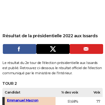
City break
Voyage de noces
Climat
Destinations
Voyage nature
Forum
+
PHOTO
GUIDES D'ACHAT
BONS PLANS
CARTE DE VOEUX
Résultat de la présidentielle 2022 aux Issards
Carte Bonne année
Carte Pâques
Carte de Noël
Carte Saint-Valentin
Carte d'anniversaire
DICTIONNAIRE
Biographies
Expressions
Dictionnaire
Citations
Proverbes
PROGRAMME TV
COPAINS D'AVANT
Le résultat du 2e tour de l'élection présidentielle aux Issards
est publié. Retrouvez ci-dessous le résultat officiel de l'élection
Se connecter
Collèges
Universités
Service militaire
S'inscrire
Lycées
Primaires
Entreprises
Avis de recherche
AVIS DE DÉCÈS
communiqué par le ministère de l'Intérieur.
FORUM
TOUR 2
Lifestyle
Sport
Television
Cinema
Bricolage
Culture
Auto
Voyage
Candidat
% des voix
Voix
Emmanuel Macron
51,68%
77