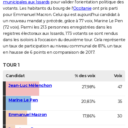
municipales aux Issards
pour valider l'orientation politique des
votants. Les habitants du bourg de l'
Occitanie
ont pris parti
pour Emmanuel Macron. Celui qui est aujourd'hui candidat à
un nouveau mandat y précède, grâce à 77 voix, Marine Le Pen
(72 voix). Parmi les 213 personnes enregistrées dans les
registres électoraux aux Issards, 173 votants se sont rendus
dans les isoloirs à l'occasion du deuxième tour. Cela représente
un taux de participation au niveau communal de 81%, un taux
en hausse de 6 points en comparaison de 2017.
TOUR 1
Candidat
% des voix
Voix
Jean-Luc Mélenchon
27,98%
47
Marine Le Pen
20,83%
35
Emmanuel Macron
17,86%
30