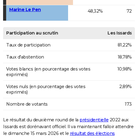
Marine Le Pen
48,32%
72
Participation au scrutin
Les Issards
Taux de participation
81,22%
Taux d'abstention
18,78%
Votes blancs (en pourcentage des votes
10,98%
exprimés)
Votes nuls (en pourcentage des votes
2,89%
exprimés)
Nombre de votants
173
Le résultat du deuxième round de la
présidentielle
2022 aux
Issards est dorénavant officiel. Il va maintenant falloir attendre
le dimanche 15 mars 2026 et le
résultat des élections