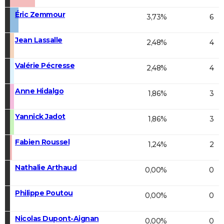
Éric Zemmour
3,73%
6
Jean Lassalle
2,48%
4
Valérie Pécresse
2,48%
4
Anne Hidalgo
1,86%
3
Yannick Jadot
1,86%
3
Fabien Roussel
1,24%
2
Nathalie Arthaud
0,00%
0
Philippe Poutou
0,00%
0
Nicolas Dupont-Aignan
0,00%
0