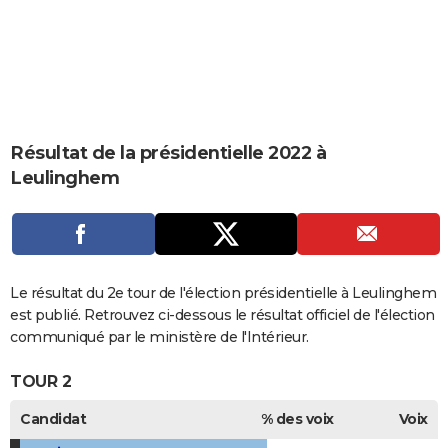
City break
Voyage de noces
Climat
Destinations
Voyage nature
Forum
+
PHOTO
GUIDES D'ACHAT
BONS PLANS
CARTE DE VOEUX
Résultat de la présidentielle 2022 à
Leulinghem
Carte Bonne année
Carte Pâques
Carte de Noël
Carte Saint-Valentin
Carte d'anniversaire
DICTIONNAIRE
Biographies
Expressions
Dictionnaire
Citations
Proverbes
PROGRAMME TV
COPAINS D'AVANT
Le résultat du 2e tour de l'élection présidentielle à Leulinghem
Se connecter
Collèges
Universités
Service militaire
S'inscrire
Lycées
Primaires
Entreprises
Avis de recherche
AVIS DE DÉCÈS
est publié. Retrouvez ci-dessous le résultat officiel de l'élection
communiqué par le ministère de l'Intérieur.
FORUM
TOUR 2
Lifestyle
Sport
Television
Cinema
Bricolage
Culture
Auto
Voyage
Candidat
% des voix
Voix