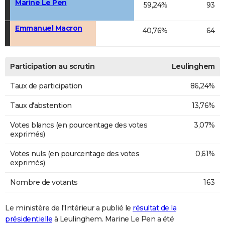
Marine Le Pen
59,24%
93
Emmanuel Macron
40,76%
64
Participation au scrutin
Leulinghem
Taux de participation
86,24%
Taux d'abstention
13,76%
Votes blancs (en pourcentage des votes
3,07%
exprimés)
Votes nuls (en pourcentage des votes
0,61%
exprimés)
Nombre de votants
163
Le ministère de l'Intérieur a publié le
résultat de la
présidentielle
à Leulinghem. Marine Le Pen a été