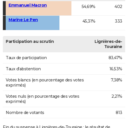
Emmanuel Macron
54,69%
402
Marine Le Pen
45,31%
333
Participation au scrutin
Lignières-de-
Touraine
Taux de participation
83,47%
Taux d'abstention
16,53%
Votes blancs (en pourcentage des votes
7,38%
exprimés)
Votes nuls (en pourcentage des votes
2,21%
exprimés)
Nombre de votants
813
Fin du suspense à Lignières-de-Touraine : le résultat de