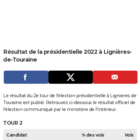
City break
Voyage de noces
Climat
Destinations
Voyage nature
Forum
+
PHOTO
GUIDES D'ACHAT
BONS PLANS
CARTE DE VOEUX
Résultat de la présidentielle 2022 à Lignières-
Carte Bonne année
Carte Pâques
Carte de Noël
Carte Saint-Valentin
Carte d'anniversaire
DICTIONNAIRE
de-Touraine
Biographies
Expressions
Dictionnaire
Citations
Proverbes
PROGRAMME TV
COPAINS D'AVANT
Se connecter
Collèges
Universités
Service militaire
S'inscrire
Lycées
Primaires
Entreprises
Avis de recherche
Le résultat du 2e tour de l'élection présidentielle à Lignieres de
AVIS DE DÉCÈS
Touraine est publié. Retrouvez ci-dessous le résultat officiel de
FORUM
l'élection communiqué par le ministère de l'Intérieur.
Lifestyle
Sport
Television
Cinema
Bricolage
Culture
Auto
Voyage
TOUR 2
Candidat
% des voix
Voix