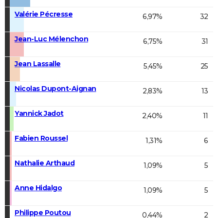
Valérie Pécresse
6,97%
32
Jean-Luc Mélenchon
6,75%
31
Jean Lassalle
5,45%
25
Nicolas Dupont-Aignan
2,83%
13
Yannick Jadot
2,40%
11
Fabien Roussel
1,31%
6
Nathalie Arthaud
1,09%
5
Anne Hidalgo
1,09%
5
Philippe Poutou
0,44%
2