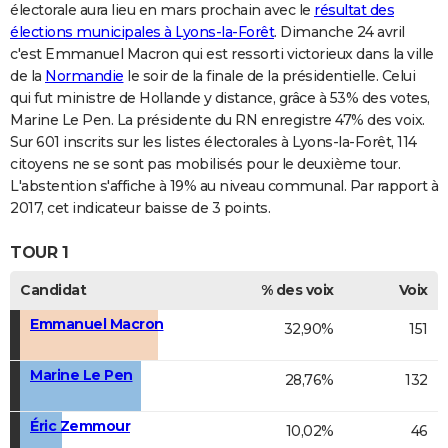
électorale aura lieu en mars prochain avec le
résultat des
élections municipales à Lyons-la-Forêt
. Dimanche 24 avril
c'est Emmanuel Macron qui est ressorti victorieux dans la ville
de la
Normandie
le soir de la finale de la présidentielle. Celui
qui fut ministre de Hollande y distance, grâce à 53% des votes,
Marine Le Pen. La présidente du RN enregistre 47% des voix.
Sur 601 inscrits sur les listes électorales à Lyons-la-Forêt, 114
citoyens ne se sont pas mobilisés pour le deuxième tour.
L'abstention s'affiche à 19% au niveau communal. Par rapport à
2017, cet indicateur baisse de 3 points.
TOUR 1
Candidat
% des voix
Voix
Emmanuel Macron
32,90%
151
Marine Le Pen
28,76%
132
Éric Zemmour
10,02%
46