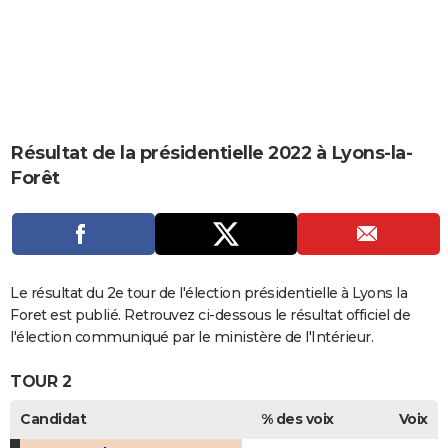
City break
Voyage de noces
Climat
Destinations
Voyage nature
Forum
+
PHOTO
GUIDES D'ACHAT
BONS PLANS
CARTE DE VOEUX
Résultat de la présidentielle 2022 à Lyons-la-
Forêt
Carte Bonne année
Carte Pâques
Carte de Noël
Carte Saint-Valentin
Carte d'anniversaire
DICTIONNAIRE
Biographies
Expressions
Dictionnaire
Citations
Proverbes
PROGRAMME TV
COPAINS D'AVANT
Le résultat du 2e tour de l'élection présidentielle à Lyons la
Se connecter
Collèges
Universités
Service militaire
S'inscrire
Lycées
Primaires
Entreprises
Avis de recherche
AVIS DE DÉCÈS
Foret est publié. Retrouvez ci-dessous le résultat officiel de
l'élection communiqué par le ministère de l'Intérieur.
FORUM
TOUR 2
Lifestyle
Sport
Television
Cinema
Bricolage
Culture
Auto
Voyage
Candidat
% des voix
Voix