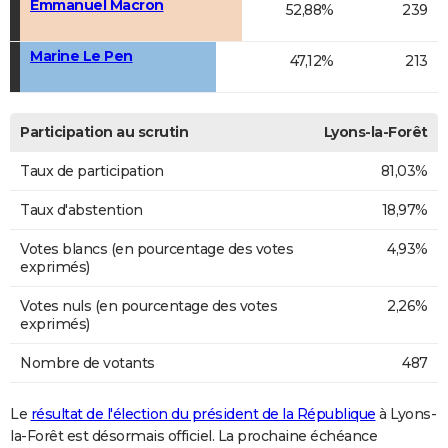
Emmanuel Macron
52,88%
239
Marine Le Pen
47,12%
213
Participation au scrutin
Lyons-la-Forêt
Taux de participation
81,03%
Taux d'abstention
18,97%
Votes blancs (en pourcentage des votes
4,93%
exprimés)
Votes nuls (en pourcentage des votes
2,26%
exprimés)
Nombre de votants
487
Le
résultat de l'élection du président de la République
à Lyons-
la-Forêt est désormais officiel. La prochaine échéance