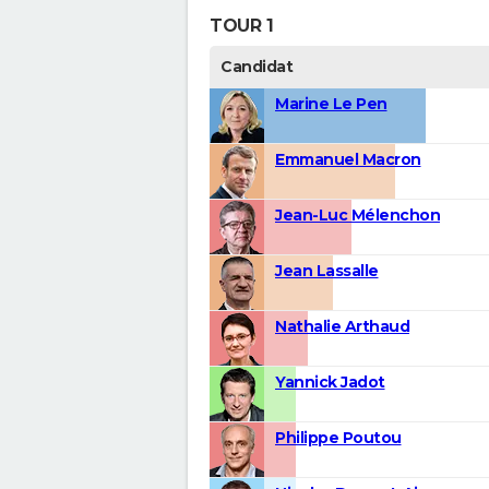
TOUR 1
Candidat
Marine Le Pen
Emmanuel Macron
Jean-Luc Mélenchon
Jean Lassalle
Nathalie Arthaud
Yannick Jadot
Philippe Poutou