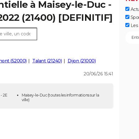
tielle à Maisey-le-Duc -
Actu
 2022 (21400) [DEFINITIF]
Spo
Les 
ont (52000)
Talant (21240)
Dijon (21000)
20/06/26 15:41
 - 2E
Maisey-le-Duc
(toutes les informations sur la
ville)