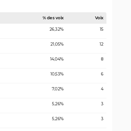
% des voix
Voix
26,32%
15
21,05%
12
14,04%
8
10,53%
6
7,02%
4
5,26%
3
5,26%
3