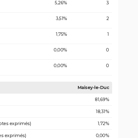
5,26%
3
3,51%
2
1,75%
1
0,00%
0
0,00%
0
Maisey-le-Duc
81,69%
18,31%
otes exprimés)
1,72%
es exprimés)
0,00%