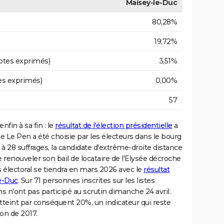
Maisey-le-Duc
80,28%
19,72%
otes exprimés)
3,51%
es exprimés)
0,00%
57
fin à sa fin : le
résultat de l'élection présidentielle
a
ne Le Pen a été choisie par les électeurs dans le bourg
e à 28 suffrages, la candidate d'extrême-droite distance
renouveler son bail de locataire de l'Elysée décroche
 électoral se tiendra en mars 2026 avec le
résultat
e-Duc
. Sur 71 personnes inscrites sur les listes
ns n'ont pas participé au scrutin dimanche 24 avril.
tteint par conséquent 20%, un indicateur qui reste
son de 2017.