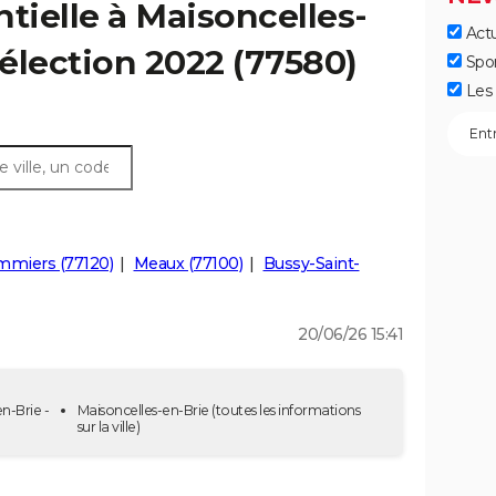
ntielle à Maisoncelles-
Actu
 élection 2022 (77580)
Spo
Les 
mmiers (77120)
Meaux (77100)
Bussy-Saint-
20/06/26 15:41
n-Brie -
Maisoncelles-en-Brie
(toutes les informations
sur la ville)