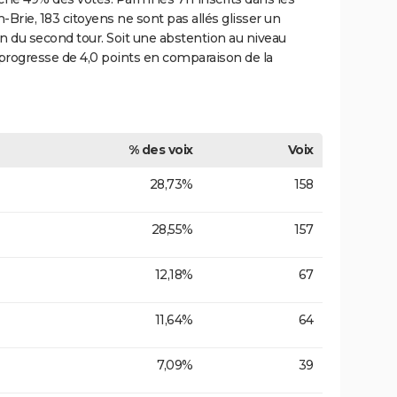
-Brie, 183 citoyens ne sont pas allés glisser un
ion du second tour. Soit une abstention au niveau
progresse de 4,0 points en comparaison de la
% des voix
Voix
28,73%
158
28,55%
157
12,18%
67
11,64%
64
7,09%
39