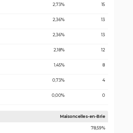
2,73%
15
2,36%
13
2,36%
13
2,18%
12
1,45%
8
0,73%
4
0,00%
0
Maisoncelles-en-Brie
78,59%