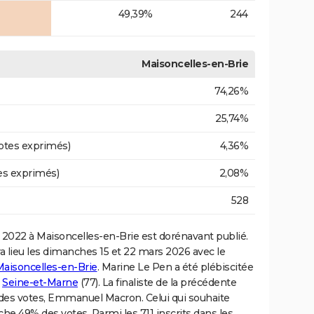
49,39%
244
Maisoncelles-en-Brie
74,26%
25,74%
otes exprimés)
4,36%
es exprimés)
2,08%
528
2022 à Maisoncelles-en-Brie est dorénavant publié.
a lieu les dimanches 15 et 22 mars 2026 avec le
 Maisoncelles-en-Brie
. Marine Le Pen a été plébiscitée
e
Seine-et-Marne
(77). La finaliste de la précédente
% des votes, Emmanuel Macron. Celui qui souhaite
che 49% des votes. Parmi les 711 inscrits dans les